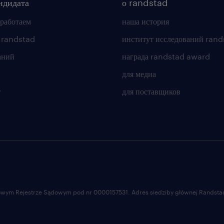
ндидата
о randstad
 работаем
наша история
 randstad
институт исследований rand
аний
награда randstad award
для медиа
т
для поставщиков
ajowym Rejestrze Sądowym pod nr 0000157531. Adres siedziby głównej Randstad 