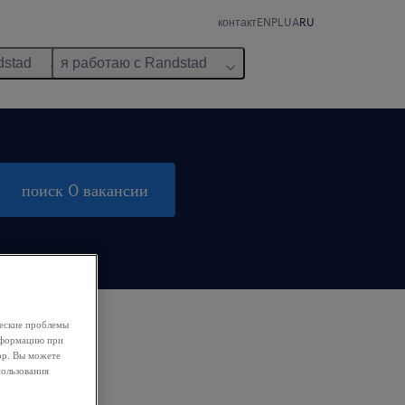
контакт
EN
PL
UA
RU
dstad
я работаю с Randstad
поиск 0 вакансии
ческие проблемы
информацию при
ор. Вы можете
пользования