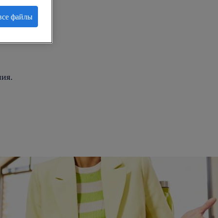
все файлы
.
ия.