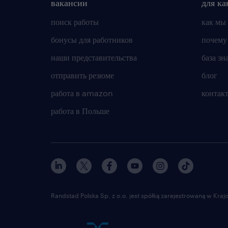
вакансии
для ка
поиск работы
как мы
бонусы для работников
почему
наши представительства
база зн
отправить резюме
блог
работа в amazon
контак
работа в Польше
Randstad Polska Sp. z o.o. jest spółką zarejestrowaną w Kr