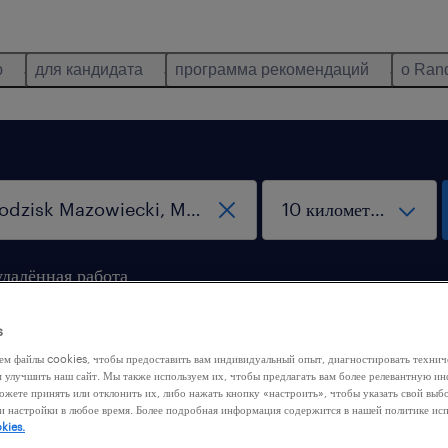
ю
для кандидата
программа рекомендаций
о Ran
удалённая работа
s
ем файлы cookies, чтобы предоставить вам индивидуальный опыт, диагностировать техни
м улучшить наш сайт. Мы также используем их, чтобы предлагать вам более релевантную 
ожете принять или отклонить их, либо нажать кнопку «настроить», чтобы указать свой выб
и настройки в любое время. Более подробная информация содержится в нашей политике ис
 нашли никакой работы с этими фильтрами. Попробуйте
kies.
ить критерии фильтрации, чтобы получить больше