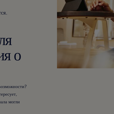
ся.
ля
ия о
 возможности?
тересует,
ала могли