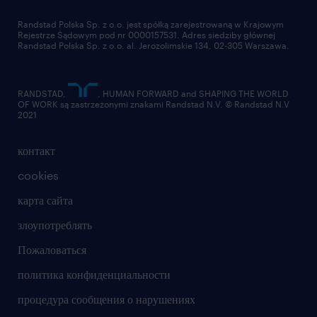
отправить резюме
Randstad Polska Sp. z o.o. jest spółką zarejestrowaną w Krajowym
Rejestrze Sądowym pod nr 0000157531. Adres siedziby głównej
Randstad Polska Sp. z o.o. al. Jerozolimskie 134, 02-305 Warszawa.
RANDSTAD,
, HUMAN FORWARD and SHAPING THE WORLD
OF WORK są zastrzeżonymi znakami Randstad N.V. © Randstad N.V
2021
контакт
cookies
карта сайта
злоупотреблять
Пожаловаться
политика конфиденциальности
процедура сообщения о нарушениях