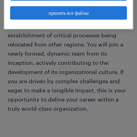
принять все файлы
Successful candidates will serve as an
integral component in the transition and
establishment of critical processes being
relocated from other regions. You will join a
newly formed, dynamic team from its
inception, actively contributing to the
development of its organizational culture. If
you are driven by complex challenges and
eager to make a tangible impact, this is your
opportunity to define your career within a
truly world-class organization.