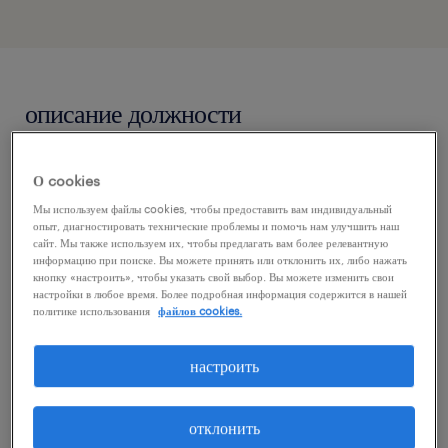
описание должности
О cookies
Мы используем файлы cookies, чтобы предоставить вам индивидуальный
опыт, диагностировать технические проблемы и помочь нам улучшить наш
We are seeking qualified specialists to join
сайт. Мы также используем их, чтобы предлагать вам более релевантную
newly established, strategic teams in Poznan.
информацию при поиске. Вы можете принять или отклонить их, либо нажать
кнопку «настроить», чтобы указать свой выбор. Вы можете изменить свои
In partnership with a global industry leader,
настройки в любое время. Более подробная информация содержится в нашей
политике использования
файлов cookies.
we are developing a high-impact operational
structure to support expansive European
настроить
operations.
отклонить