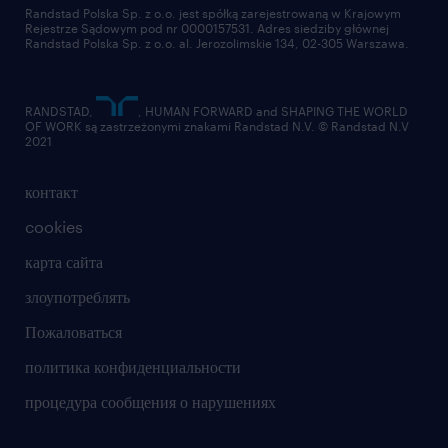
отправить резюме
Randstad Polska Sp. z o.o. jest spółką zarejestrowaną w Krajowym
Rejestrze Sądowym pod nr 0000157531. Adres siedziby głównej
Randstad Polska Sp. z o.o. al. Jerozolimskie 134, 02-305 Warszawa.
RANDSTAD,
, HUMAN FORWARD and SHAPING THE WORLD
OF WORK są zastrzeżonymi znakami Randstad N.V. © Randstad N.V
2021
контакт
cookies
карта сайта
злоупотреблять
Пожаловаться
политика конфиденциальности
процедура сообщения о нарушениях