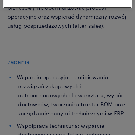
biznesowymi, optymalizować procesy
operacyjne oraz wspierać dynamiczny rozwój
usług posprzedażowych (after-sales).
zadania
Wsparcie operacyjne: definiowanie
rozwiązań zakupowych i
outsourcingowych dla warsztatu, wybór
dostawców, tworzenie struktur BOM oraz
zarządzanie danymi technicznymi w ERP.
Współpraca techniczna: wsparcie
dostawców i warsztatów, walidacja