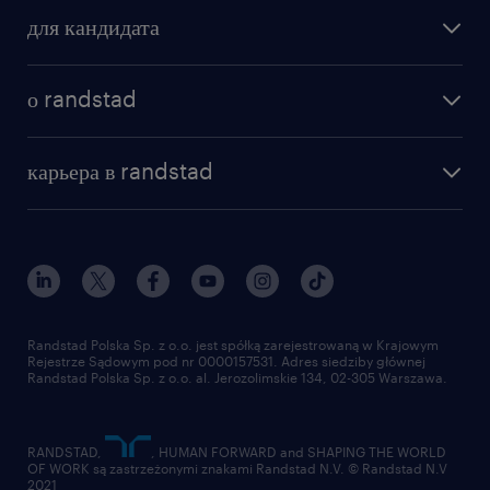
поиск работы
для кандидата
бонусы для работников
как мы работаем
наши представительства
о randstad
почему randstad
отправить резюме
наша история
база знаний
работа в amazon
карьера в randstad
институт исследований randstad
блог
работа в Польше
присоединиться к нам
награда randstad award
контакт
наш мир
для медиа
работа в randstad
для поставщиков
отправить резюме
Randstad Polska Sp. z o.o. jest spółką zarejestrowaną w Krajowym
Rejestrze Sądowym pod nr 0000157531. Adres siedziby głównej
Randstad Polska Sp. z o.o. al. Jerozolimskie 134, 02-305 Warszawa.
RANDSTAD,
, HUMAN FORWARD and SHAPING THE WORLD
OF WORK są zastrzeżonymi znakami Randstad N.V. © Randstad N.V
2021