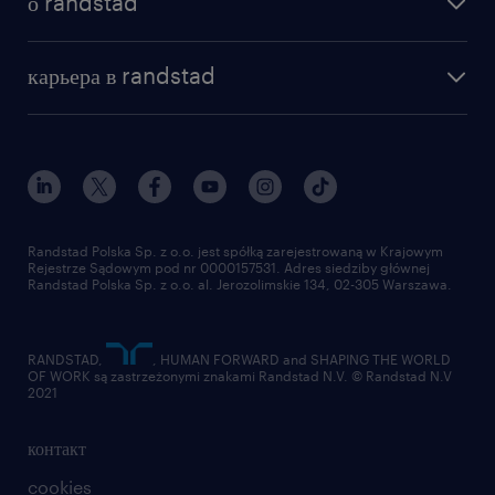
о randstad
почему randstad
отправить резюме
наша история
база знаний
работа в amazon
карьера в randstad
институт исследований randstad
блог
работа в Польше
присоединиться к нам
награда randstad award
контакт
наш мир
для медиа
работа в randstad
для поставщиков
отправить резюме
Randstad Polska Sp. z o.o. jest spółką zarejestrowaną w Krajowym
Rejestrze Sądowym pod nr 0000157531. Adres siedziby głównej
Randstad Polska Sp. z o.o. al. Jerozolimskie 134, 02-305 Warszawa.
RANDSTAD,
, HUMAN FORWARD and SHAPING THE WORLD
OF WORK są zastrzeżonymi znakami Randstad N.V. © Randstad N.V
2021
контакт
cookies