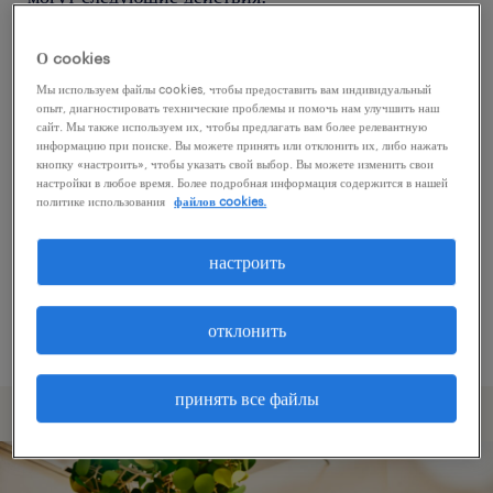
О cookies
Попробуйте удалить некоторые из
Мы используем файлы cookies, чтобы предоставить вам индивидуальный
примененных фильтров.
опыт, диагностировать технические проблемы и помочь нам улучшить наш
сайт. Мы также используем их, чтобы предлагать вам более релевантную
Вы искали работу в определенном месте?
информацию при поиске. Вы можете принять или отклонить их, либо нажать
кнопку «настроить», чтобы указать свой выбор. Вы можете изменить свои
Учтите возможность расширения диапазона
настройки в любое время. Более подробная информация содержится в нашей
вокруг местонахождения.
политике использования
файлов cookies.
Измените название должности или ключевые
настроить
слова и проверьте, правильно ли они
написаны.
отклонить
принять все файлы