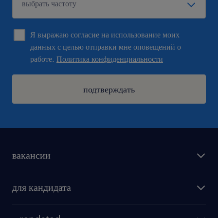
Я выражаю согласие на использование моих
данных с целью отправки мне оповещений о
работе.
Политика конфиденциальности
подтверждать
вакансии
поиск работы
для кандидата
бонусы для работников
как мы работаем
наши представительства