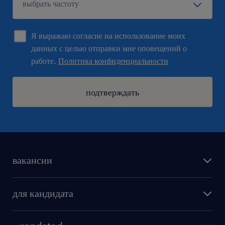
Я выражаю согласие на использование моих
данных с целью отправки мне оповещений о
работе.
Политика конфиденциальности
подтверждать
вакансии
поиск работы
для кандидата
бонусы для работников
как мы работаем
наши представительства