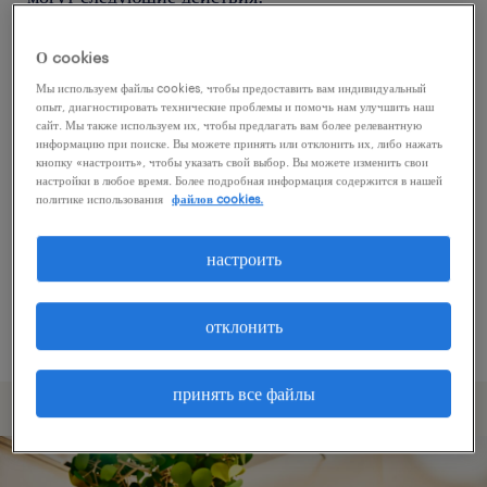
О cookies
Попробуйте удалить некоторые из
Мы используем файлы cookies, чтобы предоставить вам индивидуальный
примененных фильтров.
опыт, диагностировать технические проблемы и помочь нам улучшить наш
сайт. Мы также используем их, чтобы предлагать вам более релевантную
Вы искали работу в определенном месте?
информацию при поиске. Вы можете принять или отклонить их, либо нажать
кнопку «настроить», чтобы указать свой выбор. Вы можете изменить свои
Учтите возможность расширения диапазона
настройки в любое время. Более подробная информация содержится в нашей
вокруг местонахождения.
политике использования
файлов cookies.
Измените название должности или ключевые
настроить
слова и проверьте, правильно ли они
написаны.
отклонить
принять все файлы