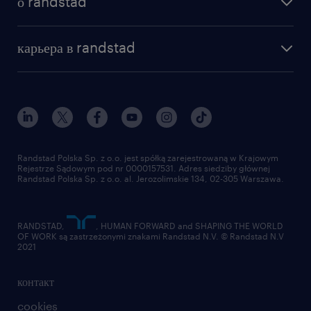
о randstad
почему randstad
отправить резюме
наша история
база знаний
работа в amazon
карьера в randstad
институт исследований randstad
блог
работа в Польше
присоединиться к нам
награда randstad award
контакт
наш мир
для медиа
работа в randstad
для поставщиков
отправить резюме
Randstad Polska Sp. z o.o. jest spółką zarejestrowaną w Krajowym
Rejestrze Sądowym pod nr 0000157531. Adres siedziby głównej
Randstad Polska Sp. z o.o. al. Jerozolimskie 134, 02-305 Warszawa.
RANDSTAD,
, HUMAN FORWARD and SHAPING THE WORLD
OF WORK są zastrzeżonymi znakami Randstad N.V. © Randstad N.V
2021
контакт
cookies