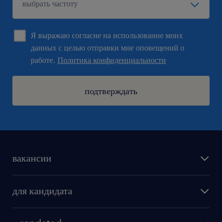
Я выражаю согласие на использование моих
данных с целью отправки мне оповещений о
работе.
Политика конфиденциальности
подтверждать
вакансии
поиск работы
для кандидата
бонусы для работников
как мы работаем
наши представительства