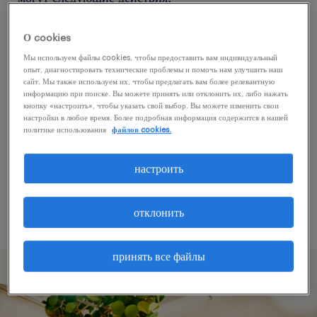
О cookies
Попробуйте удалить некоторые из
Мы используем файлы cookies, чтобы предоставить вам индивидуальный
примененных фильтров.
опыт, диагностировать технические проблемы и помочь нам улучшить наш
сайт. Мы также используем их, чтобы предлагать вам более релевантную
Вы искали работу в определенном месте?
информацию при поиске. Вы можете принять или отклонить их, либо нажать
кнопку «настроить», чтобы указать свой выбор. Вы можете изменить свои
Учтите возможность расширения диапазона
настройки в любое время. Более подробная информация содержится в нашей
вокруг местонахождения.
политике использования
файлов cookies.
Измените название должности или ключевые
настроить
слова и проверьте, правильно ли они
написаны.
отклонить
принять все файлы