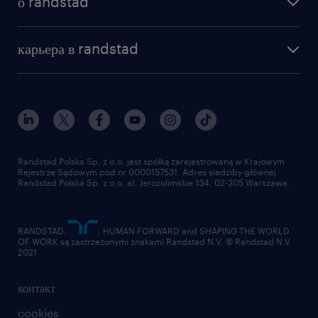
о randstad
почему randstad
отправить резюме
наша история
база знаний
работа в amazon
карьера в randstad
институт исследований randstad
блог
работа в Польше
присоединиться к нам
награда randstad award
контакт
наш мир
для медиа
работа в randstad
для поставщиков
отправить резюме
Randstad Polska Sp. z o.o. jest spółką zarejestrowaną w Krajowym
Rejestrze Sądowym pod nr 0000157531. Adres siedziby głównej
Randstad Polska Sp. z o.o. al. Jerozolimskie 134, 02-305 Warszawa.
RANDSTAD,
, HUMAN FORWARD and SHAPING THE WORLD
OF WORK są zastrzeżonymi znakami Randstad N.V. © Randstad N.V
2021
контакт
cookies