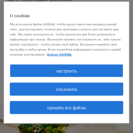
О cookies
Попробуйте удалить некоторые из
Мы используем файлы cookies, чтобы предоставить вам индивидуальный
примененных фильтров.
опыт, диагностировать технические проблемы и помочь нам улучшить наш
сайт. Мы также используем их, чтобы предлагать вам более релевантную
Вы искали работу в определенном месте?
информацию при поиске. Вы можете принять или отклонить их, либо нажать
кнопку «настроить», чтобы указать свой выбор. Вы можете изменить свои
Учтите возможность расширения диапазона
настройки в любое время. Более подробная информация содержится в нашей
вокруг местонахождения.
политике использования
файлов cookies.
Измените название должности или ключевые
настроить
слова и проверьте, правильно ли они
написаны.
отклонить
принять все файлы