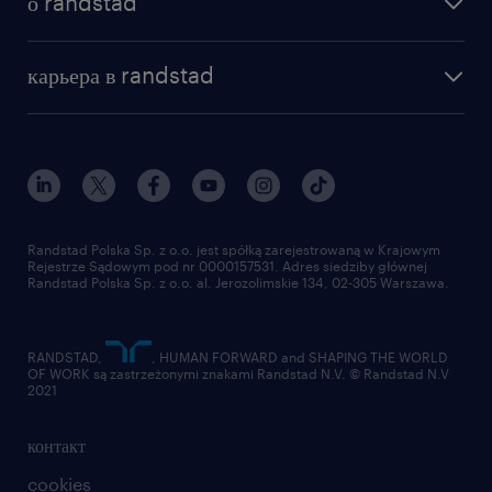
о randstad
почему randstad
отправить резюме
наша история
база знаний
работа в amazon
карьера в randstad
институт исследований randstad
блог
работа в Польше
присоединиться к нам
награда randstad award
контакт
наш мир
для медиа
работа в randstad
для поставщиков
отправить резюме
Randstad Polska Sp. z o.o. jest spółką zarejestrowaną w Krajowym
Rejestrze Sądowym pod nr 0000157531. Adres siedziby głównej
Randstad Polska Sp. z o.o. al. Jerozolimskie 134, 02-305 Warszawa.
RANDSTAD,
, HUMAN FORWARD and SHAPING THE WORLD
OF WORK są zastrzeżonymi znakami Randstad N.V. © Randstad N.V
2021
контакт
cookies