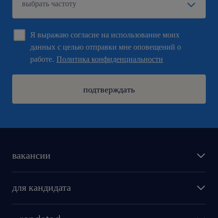
Я выражаю согласие на использование моих
данных с целью отправки мне оповещений о
работе.
Политика конфиденциальности
подтверждать
вакансии
поиск работы
для кандидата
бонусы для работников
как мы работаем
наши представительства