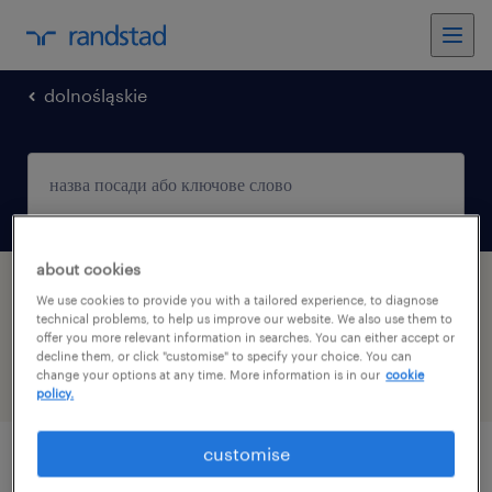
dolnośląskie
about cookies
кількість пропозицій роботи в місцевості Jelcz-
We use cookies to provide you with a tailored experience, to diagnose
Laskowice, Dolnośląskie: 1
technical problems, to help us improve our website. We also use them to
offer you more relevant information in searches. You can either accept or
decline them, or click "customise" to specify your choice. You can
change your options at any time. More information is in our
cookie
фильтр
1
policy.
customise
працівник виробництва/працівниця