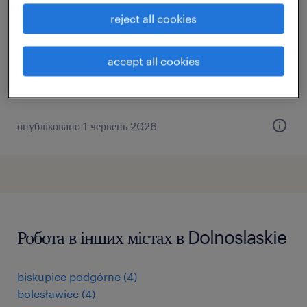
виробництва
reject all cookies
jelcz-laskowice, dolnośląskie
тимчасовий
accept all cookies
PLN5,800 - PLN5,950 на місяць
опубліковано 1 червень 2026
Робота в інших містах в Dolnoslaskie
biskupice podgórne
(
4
)
bolesławiec
(
4
)