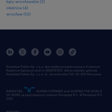
kąty wrocławskie
(
3
)
oleśnica
(
4
)
wrocław
(
10
)
Randstad Polska Sp. z o.o. jest spółką zarejestrowaną w Krajowym
Rejestrze Sądowym pod nr 0000157531. Adres siedziby głównej
Randstad Polska Sp. z o.o. al. Jerozolimskie 134, 02-305 Warszawa.
RANDSTAD,
, HUMAN FORWARD and SHAPING THE WORLD
OF WORK są zastrzeżonymi znakami Randstad N.V. © Randstad N.V
2021
контакт