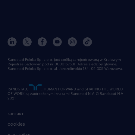
Randstad Polska Sp. z o.o. jest spółką zarejestrowaną w Krajowym
Rejestrze Sądowym pod nr 0000157531. Adres siedziby głównej
Randstad Polska Sp. z o.o. al. Jerozolimskie 134, 02-305 Warszawa.
RANDSTAD,
, HUMAN FORWARD and SHAPING THE WORLD
OF WORK są zastrzeżonymi znakami Randstad N.V. © Randstad N.V
2021
контакт
cookies
мапа сайту