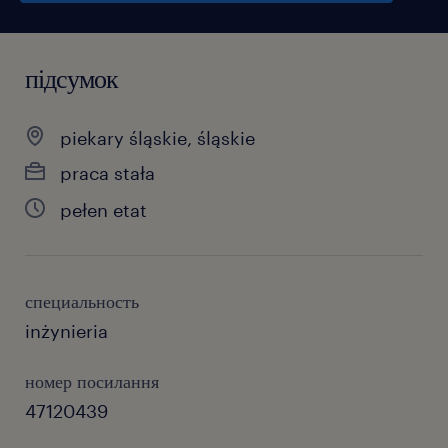
підсумок
piekary śląskie, śląskie
praca stała
pełen etat
специальность
inżynieria
номер посилання
47120439