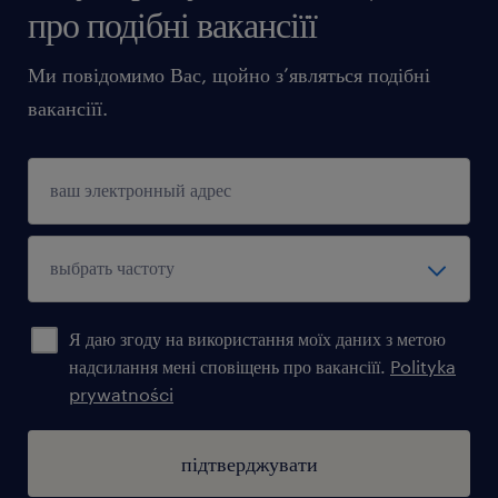
про подібні вакансіїї
Ми повідомимо Вас, щойно з’являться подібні
вакансіїї.
Я даю згоду на використання моїх даних з метою
надсилання мені сповіщень про вакансіїї.
Polityka
prywatności
підтверджувати