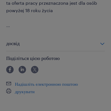
ta oferta pracy przeznaczona jest dla osób
powyżej 18 roku życia
...
досвід
powyżej 24 miesięcy
Поділіться цією роботою
Надішліть електронною поштою
друкувати