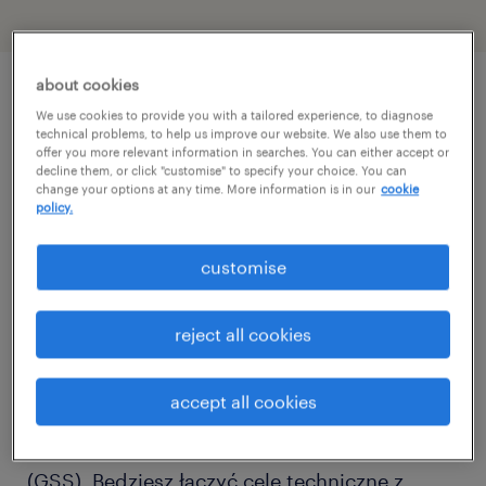
about cookies
описание должности
We use cookies to provide you with a tailored experience, to diagnose
technical problems, to help us improve our website. We also use them to
offer you more relevant information in searches. You can either accept or
decline them, or click "customise" to specify your choice. You can
Chcesz rozwijać karierę w międzynarodowym
change your options at any time. More information is in our
cookie
policy.
środowisku i mieć realny wpływ na globalne
projekty? Dołącz do światowego lidera w
customise
projektowaniu i serwisowaniu
oprzyrządowania lotniczego, który od ponad
reject all cookies
50 lat łączy nowoczesne technologie z
najwyższą jakością usług.
accept all cookies
Dołączysz do globalnego,
interdyscyplinarnego zespołu wsparcia
(GSS). Będziesz łączyć cele techniczne z