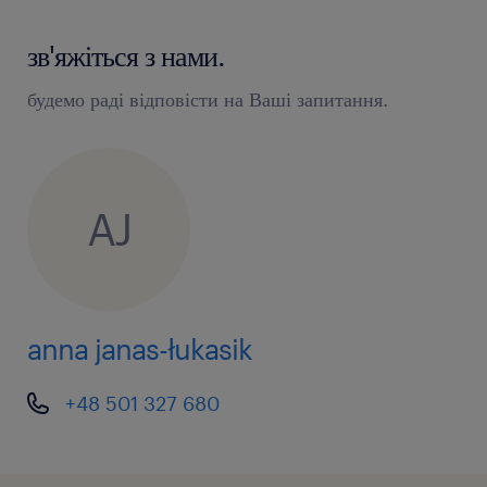
зв'яжіться з нами.
будемо раді відповісти на Ваші запитання.
AJ
anna janas-łukasik
+48 501 327 680