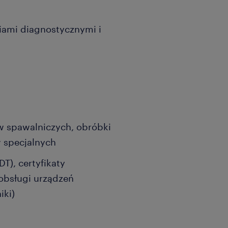
iami diagnostycznymi i
 spawalniczych, obróbki
 specjalnych
T), certyfikaty
obsługi urządzeń
iki)