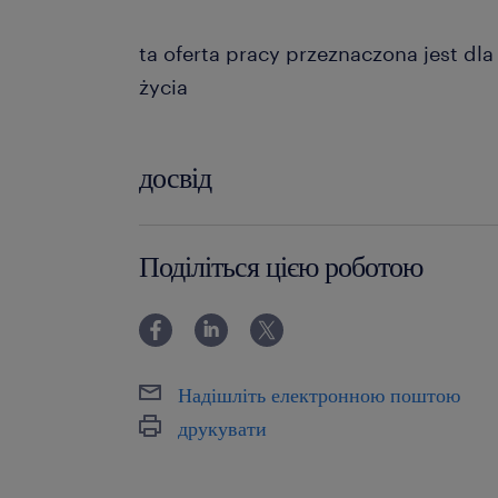
ta oferta pracy przeznaczona jest dl
życia
досвід
powyżej 24 miesięcy
Поділіться цією роботою
Надішліть електронною поштою
друкувати