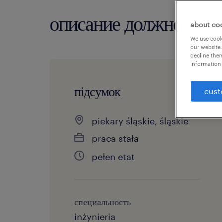
описание должности
about co
We use cooki
our website.
decline them
information 
підсумок
cust
piekary śląskie, śląskie
praca stała
pełen etat
специальность
inżynieria