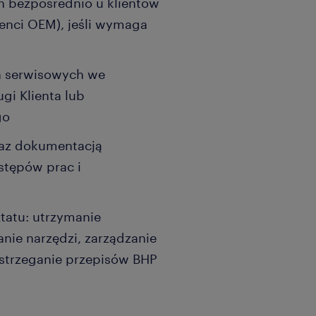
ch bezpośrednio u klientów
cenci OEM), jeśli wymaga
n serwisowych we
gi Klienta lub
go
raz dokumentacją
stępów prac i
tatu: utrzymanie
nie narzędzi, zarządzanie
trzeganie przepisów BHP