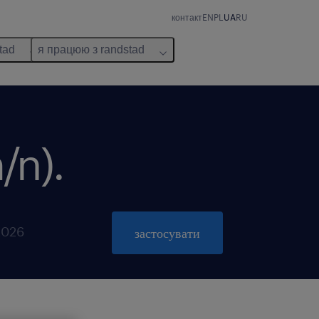
контакт
EN
PL
UA
RU
tad
я працюю з randstad
/n).
 2026
застосувати