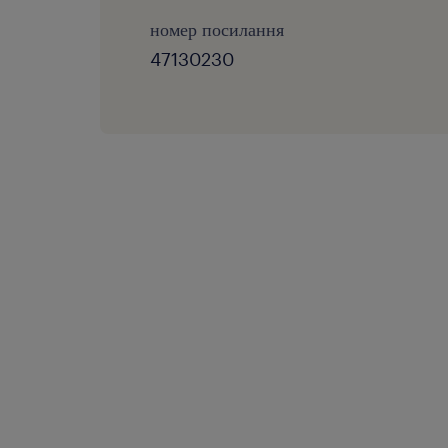
номер посилання
47130230