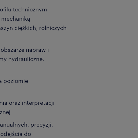
ofilu technicznym
z mechaniką
yn ciężkich, rolniczych
obszarze napraw i
my hydrauliczne,
na poziomie
ia oraz interpretacji
znej
nualnych, precyzji,
odejścia do