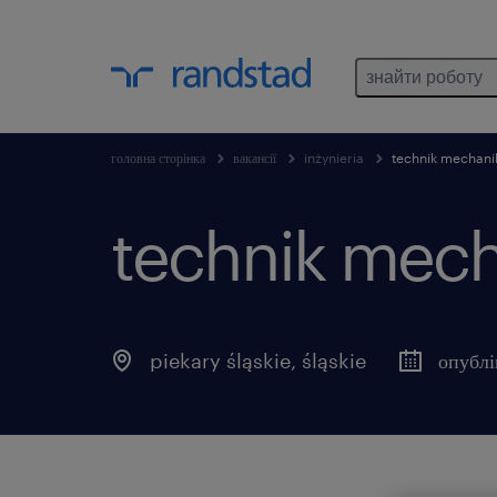
знайти роботу
головна сторінка
вакансії
inżynieria
technik mechanik
technik mech
piekary śląskie
,
śląskie
опублі