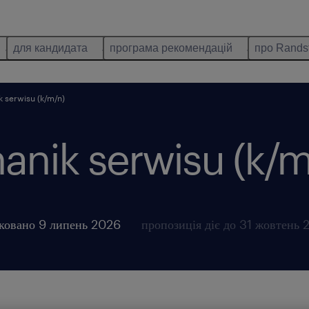
для кандидата
програма рекомендацій
про Rands
 serwisu (k/m/n)
anik serwisu (k/m
ковано 9 липень 2026
пропозиція діє до 31 жовтень