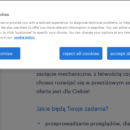
okies
es to provide you with a tailored experience, to diagnose technical problems, to hel
 We also use them to offer you more relevant information in searches. You can either 
, or click "customise" to specify your choice. You can change your options at any tim
is in our
cookie policy.
Dla naszego klienta, międzynarodow
wsparcia technicznego i serwisowego 
omise
reject all cookies
accept al
poszukujemy zmotywowanego i wykwa
na stanowisko Technika Mechanika Se
zacięcie mechaniczne, z łatwością czy
chcesz rozwijać się w prestiżowym se
oferta jest dla Ciebie!
Jakie będą Twoje zadania?
przeprowadzanie przeglądów, dia