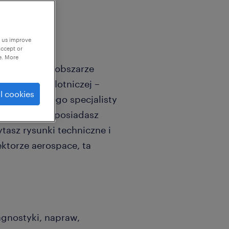
p us improve
accept or
e. More
ego lidera w obszarze
dla branży lotniczej –
l cookies
lifikowanego specjalisty
rwisu. Jeśli posiadasz
tasz rysunki techniczne i
ktorze aerospace, ta
gnostyki, napraw,