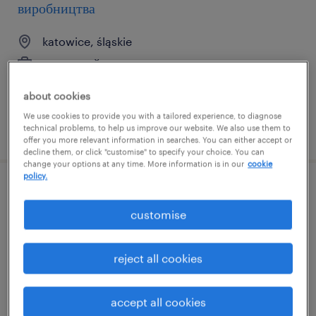
виробництва
katowice, śląskie
тимчасовий
about cookies
We use cookies to provide you with a tailored experience, to diagnose
опубліковано 20 липень 2026
technical problems, to help us improve our website. We also use them to
offer you more relevant information in searches. You can either accept or
decline them, or click "customise" to specify your choice. You can
change your options at any time. More information is in our
cookie
policy.
помічник / помічниця складського
працівника
customise
bielsko-biała, śląskie
reject all cookies
тимчасовий
accept all cookies