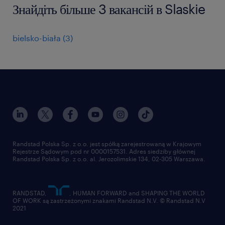
Знайдіть більше 3 вакансій в Slaskie
bielsko-biała
(
3
)
Randstad Polska Sp. z o.o. jest spółką zarejestrowaną w Krajowym
Rejestrze Sądowym pod nr 0000157531. Adres siedziby głównej
Randstad Polska Sp. z o.o. al. Jerozolimskie 134, 02-305 Warszawa.
RANDSTAD,
, HUMAN FORWARD and SHAPING THE WORLD
OF WORK są zastrzeżonymi znakami Randstad N.V. © Randstad N.V
2021