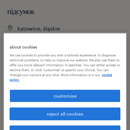
підсумок
katowice, śląskie
praca stała
about cookies
pełen etat
We use cookies to provide you with a tailored experience, to diagnose
technical problems, to help us improve our website. We also use them to
offer you more relevant information in searches. You can either accept or
decline them, or click "customise" to specify your choice. You can
специальность
change your options at any time. More information is in our
cookie
policy.
sprzedaż
customise
номер посилання
47054343
reject all cookies