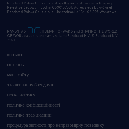
Randstad Polska Sp. z o.o. jest spółką zarejestrowaną w Krajowym
Rejestrze Sądowym pod nr 0000157531. Adres siedziby głównej
Randstad Polska Sp. z o.o. al. Jerozolimskie 134, 02-305 Warszawa.
RANDSTAD,
, HUMAN FORWARD and SHAPING THE WORLD
OF WORK są zastrzeżonymi znakami Randstad N.V. © Randstad N.V
2021
контакт
cookies
мапа сайту
зловживання брендами
поскаржитися
політика конфіденційності
політика прав людини
процедура звітності про неправомірну поведінку