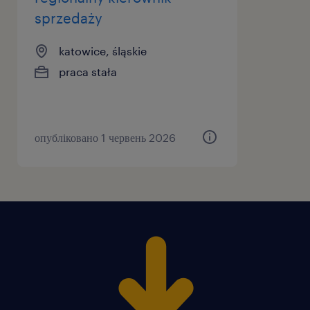
inżynierskiego.
sprzedaży
katowice, śląskie
• Umiejętności zarządzania projektami i
praca stała
wyznaczania priorytetów.
• Dobrej znajomości technicznej produktów
i rozwiązań.
опубліковано 1 червень 2026
• Dobrej znajomości języka angielskiego
(minimum B2).
• Umiejętności sprzedażowych i
negocjacyjnych.
• Aktywnego prawa jazdy kat. B oraz