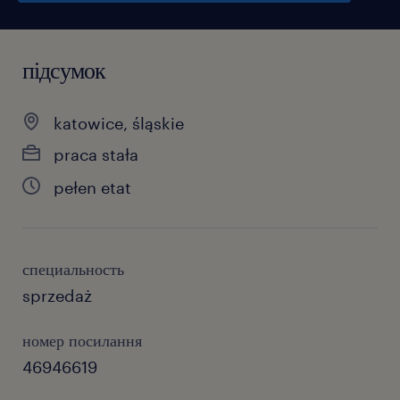
підсумок
katowice, śląskie
praca stała
pełen etat
специальность
sprzedaż
номер посилання
46946619