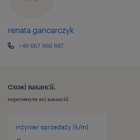
renata gancarczyk
+48 667 966 887
cхожі вакансії.
переглянути всі вакансіїї
inżynier sprzedaży (k/m)