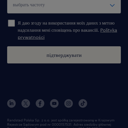
Я даю згоду на використання моїх даних з метою
надсилання мені сповіщень про вакансіїї.
Polityka
prywatności
підтверджувати
Randstad Polska Sp. z o.o. jest spółką zarejestrowaną w Krajowym
Rejestrze Sądowym pod nr 0000157531. Adres siedziby głównej