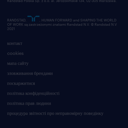
Randstad Polska Sp. z o.o. al. Jerozolimskie 134, 02-305 Warszawa.
RANDSTAD,
, HUMAN FORWARD and SHAPING THE WORLD
OF WORK są zastrzeżonymi znakami Randstad N.V. © Randstad N.V
2021
контакт
cookies
мапа сайту
зловживання брендами
поскаржитися
політика конфіденційності
політика прав людини
процедура звітності про неправомірну поведінку