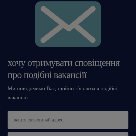
хочу отримувати сповіщення
про подібні вакансіїї
Ми повідомимо Вас, щойно з’являться подібні
вакансіїї.