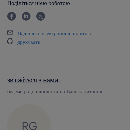
Поділіться цією роботою
Надішліть електронною поштою
друкувати
зв'яжіться з нами.
будемо раді відповісти на Ваші запитання.
RG