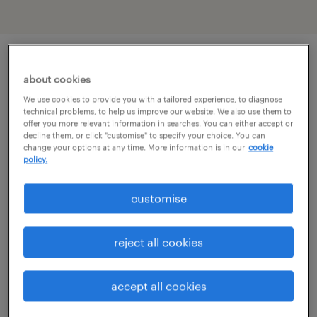
описание должности
about cookies
We use cookies to provide you with a tailored experience, to diagnose
technical problems, to help us improve our website. We also use them to
Dla naszego Klienta – dynamicznie
offer you more relevant information in searches. You can either accept or
decline them, or click "customise" to specify your choice. You can
rozwijającego się dystrybutora
change your options at any time. More information is in our
cookie
policy.
zaawansowanego sprzętu przeładunkowego,
recyklingowego oraz przemysłowego –
customise
poszukujemy ambitnej i samodzielnej osoby
na stanowisko Regionalnego Kierownika
reject all cookies
Sprzedaży.
accept all cookies
Jeśli posiadasz doświadczenie handlowe w
sektorze technicznym, potrafisz budować