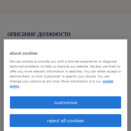
описание должности
Dla naszego Klienta – polskiej firmy
about cookies
produkcyjnej będącej częścią
We use cookies to provide you with a tailored experience, to diagnose
technical problems, to help us improve our website. We also use them to
międzynarodowej grupy kapitałowej, która
offer you more relevant information in searches. You can either accept or
jest producentem masztów dla farm
decline them, or click "customise" to specify your choice. You can
change your options at any time. More information is in our
cookie
wiatrowych i dźwigów przemysłowych –
policy.
poszukujemy zaangażowanej i doświadczonej
customise
osoby na stanowisko:
zadania
reject all cookies