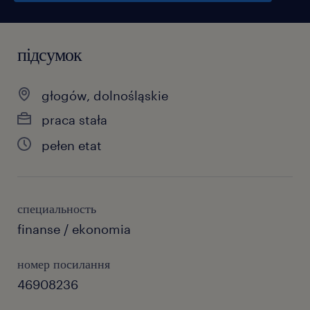
підсумок
głogów, dolnośląskie
praca stała
pełen etat
специальность
finanse / ekonomia
номер посилання
46908236