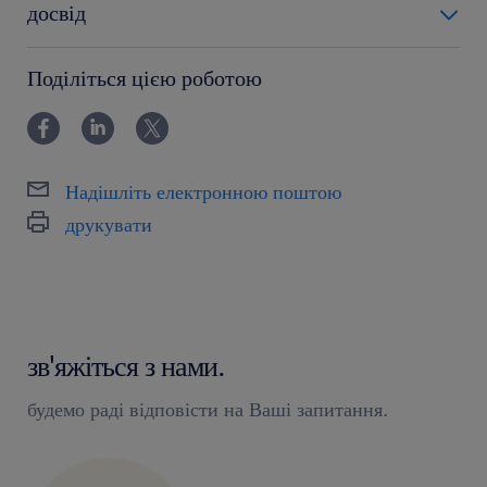
досвід
powyżej 24 miesięcy
Поділіться цією роботою
Надішліть електронною поштою
друкувати
зв'яжіться з нами.
будемо раді відповісти на Ваші запитання.