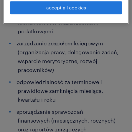
nadzór nad prowadzeniem pełnej
accept all cookies
księgowości zgodnie z Ustawą o
rachunkowości oraz przepisami
podatkowymi
zarządzanie zespołem księgowym
(organizacja pracy, delegowanie zadań,
wsparcie merytoryczne, rozwój
pracowników)
odpowiedzialność za terminowe i
prawidłowe zamknięcia miesiąca,
kwartału i roku
sporządzanie sprawozdań
finansowych (miesięcznych, rocznych)
oraz raportów zarządczych