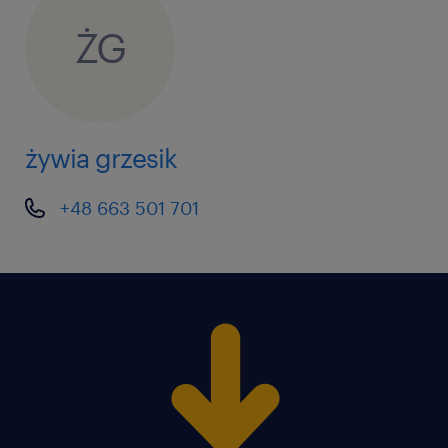
ŻG
żywia grzesik
+48 663 501 701