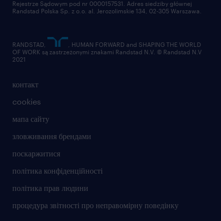
Rejestrze Sądowym pod nr 0000157531. Adres siedziby głównej
Randstad Polska Sp. z o.o. al. Jerozolimskie 134, 02-305 Warszawa.
RANDSTAD,
, HUMAN FORWARD and SHAPING THE WORLD
OF WORK są zastrzeżonymi znakami Randstad N.V. © Randstad N.V
2021
контакт
cookies
мапа сайту
зловживання брендами
поскаржитися
політика конфіденційності
політика прав людини
процедура звітності про неправомірну поведінку