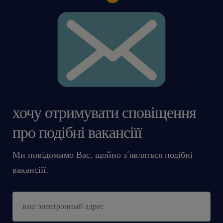
хочу отримувати сповіщення
про подібні вакансіїї
Ми повідомимо Вас, щойно з’являться подібні
вакансіїї.