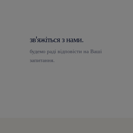
зв'яжіться з нами.
будемо раді відповісти на Ваші
запитання.