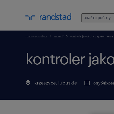
знайти роботу
головна сторінка
вакансії
kontrola jakości / zapewnienie 
kontroler jak
krzeszyce
,
lubuskie
опубліков