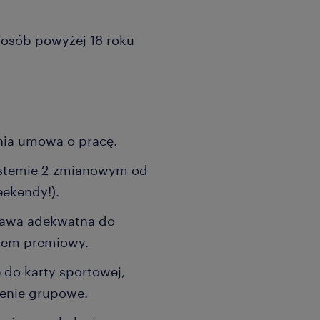
a osób powyżej 18 roku
dnia umowa o pracę.
systemie 2-zmianowym od
eekendy!).
tawa adekwatna do
tem premiowy.
 do karty sportowej,
enie grupowe.