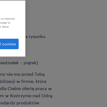
p us improve
accept or
e. More
ością czytania rysunku
l cookies
drą
iedziałek – piątek)
zny nie ma przed Tobą
lizacji w firmie, która
dla Ciebie ofertę pracy w
m w Kostrzynie nad Odrą.
tandardy produktów