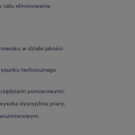
w celu eliminowania
owisku w dziale jakości
 rysunku technicznego
arzędziami pomiarowymi.
wysoka dyscyplina pracy.
 dwuzmianowym.