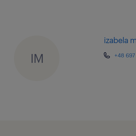
izabela 
IM
+48 697