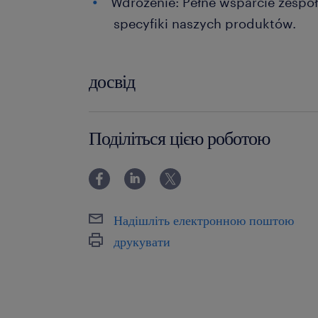
Wdrożenie: Pełne wsparcie zespoł
specyfiki naszych produktów.
досвід
6-12 miesięcy
Поділіться цією роботою
Надішліть електронною поштою
друкувати