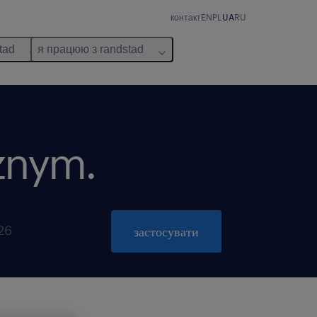
контакт
EN
PL
UA
RU
tad
я працюю з randstad
cznym.
026
застосувати