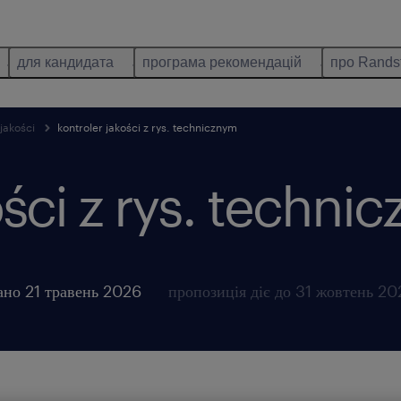
для кандидата
програма рекомендацій
про Rands
jakości
kontroler jakości z rys. technicznym
ości z rys. techni
ано 21 травень 2026
пропозиція діє до 31 жовтень 2