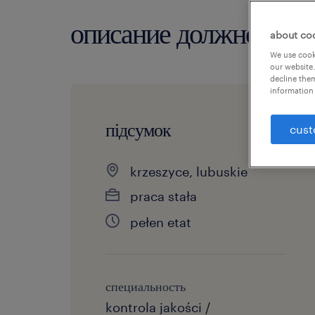
описание должности
about co
We use cooki
our website.
decline them
information 
підсумок
cust
krzeszyce, lubuskie
praca stała
pełen etat
специальность
kontrola jakości /