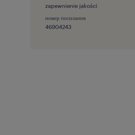
zapewnienie jakości
номер посилання
46904243