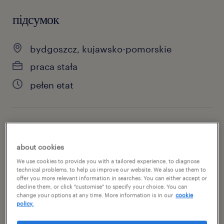
підсумок
bydgoszcz, kujawsko-pomorskie
praca stała
pełen etat
специальность
produkcja
about cookies
We use cookies to provide you with a tailored experience, to diagnose
номер посилання
technical problems, to help us improve our website. We also use them to
offer you more relevant information in searches. You can either accept or
47126381
decline them, or click "customise" to specify your choice. You can
change your options at any time. More information is in our
cookie
policy.