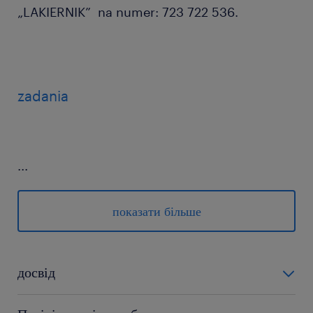
„LAKIERNIK” na numer: 723 722 536.
zadania
...
wykonywanie zabezpieczeń
antykorozyjnych
показати більше
przygotowywanie powierzchni do
aplikacji powłok ochronnych
досвід
współpraca z zespołem przy realizacji
zadań produkcyjnych
0-6 miesięcy