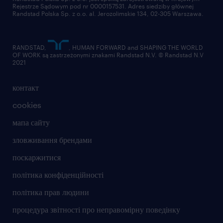
Rejestrze Sądowym pod nr 0000157531. Adres siedziby głównej
Randstad Polska Sp. z o.o. al. Jerozolimskie 134, 02-305 Warszawa.
RANDSTAD,
, HUMAN FORWARD and SHAPING THE WORLD
OF WORK są zastrzeżonymi znakami Randstad N.V. © Randstad N.V
2021
контакт
cookies
мапа сайту
зловживання брендами
поскаржитися
політика конфіденційності
політика прав людини
процедура звітності про неправомірну поведінку