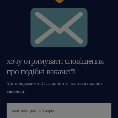
ta oferta pracy przeznaczona jest dla osób
powyżej 18 roku życia
хочу отримувати сповіщення
про подібні вакансіїї
Ми повідомимо Вас, щойно з’являться подібні
вакансіїї.