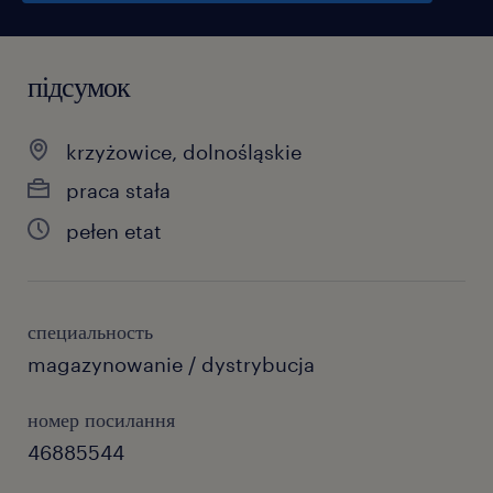
підсумок
krzyżowice, dolnośląskie
praca stała
pełen etat
специальность
magazynowanie / dystrybucja
номер посилання
46885544