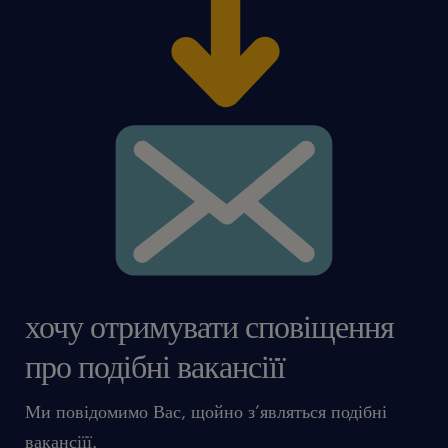
хочу отримувати сповіщення
про подібні вакансіїї
Ми повідомимо Вас, щойно з’являться подібні
вакансіїї.