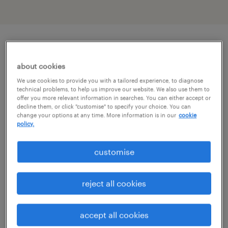
описание должности
about cookies
We use cookies to provide you with a tailored experience, to diagnose
W związku z rozwojem struktur naszego
technical problems, to help us improve our website. We also use them to
offer you more relevant information in searches. You can either accept or
klienta poszukujemy wielu osób na role Team
decline them, or click "customise" to specify your choice. You can
change your options at any time. More information is in our
cookie
Lidera_Liderki magazynu.
policy.
zadania
customise
planowanie obecności oraz przydzielanie
reject all cookies
zadań zespołowi zgodnie z potrzebami
biznesowymi, zapewniając ciągłość
accept all cookies
operacyjną i realizację celów