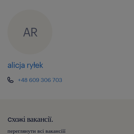
AR
alicja ryłek
+48 609 306 703
cхожі вакансії.
переглянути всі вакансіїї