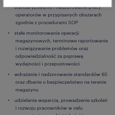
standaryzowanie i nadzorowanie pracy
operatorów w przypisanych obszarach
zgodnie z procedurami SOP
stałe monitorowanie operacji
magazynowych, terminowe raportowanie
i rozwiązywanie problemów oraz
odpowiedzialność za poprawę
wydajności i przepustowości
wdrażanie i nadzorowanie standardów 6S
oraz dbanie o bezpieczeństwo na terenie
magazynu
udzielanie wsparcia, prowadzenie szkoleń
i rozwoju pracowników w celu