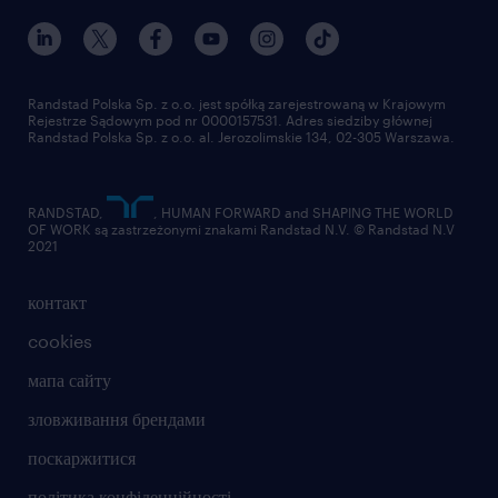
Randstad Polska Sp. z o.o. jest spółką zarejestrowaną w Krajowym
Rejestrze Sądowym pod nr 0000157531. Adres siedziby głównej
Randstad Polska Sp. z o.o. al. Jerozolimskie 134, 02-305 Warszawa.
RANDSTAD,
, HUMAN FORWARD and SHAPING THE WORLD
OF WORK są zastrzeżonymi znakami Randstad N.V. © Randstad N.V
2021
контакт
cookies
мапа сайту
зловживання брендами
поскаржитися
політика конфіденційності