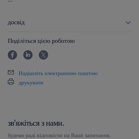
досвід
powyżej 24 miesięcy
Поділіться цією роботою
Надішліть електронною поштою
друкувати
зв'яжіться з нами.
будемо раді відповісти на Ваші запитання.