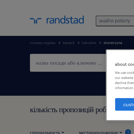
знайти роботу
головна сторінка
вакансії
lubuskie
skwierzyna
about co
We use cooki
our website.
decline them
information 
cust
кількість пропозицій роботи в м
специальность
местонаположение
1