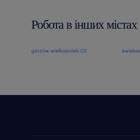
Робота в інших містах
gorzów wielkopolski
(
3
)
świebo