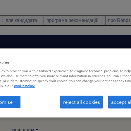
для кандидата
програма рекомендацій
про Rands
okies
es to provide you with a tailored experience, to diagnose technical problems, to hel
 We also use them to offer you more relevant information in searches. You can either 
тільки віддалена робота
, or click "customise" to specify your choice. You can change your options at any tim
is in our
cookie policy.
omise
reject all cookies
accept al
ісцевості Skwierzyna, Lubuskie: 1
типи посад