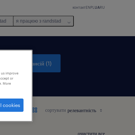
контакт
EN
PL
UA
RU
tad
я працюю з randstad
пошук вакансій (1)
p us improve
accept or
e. More
l cookies
сортувати
очистити все