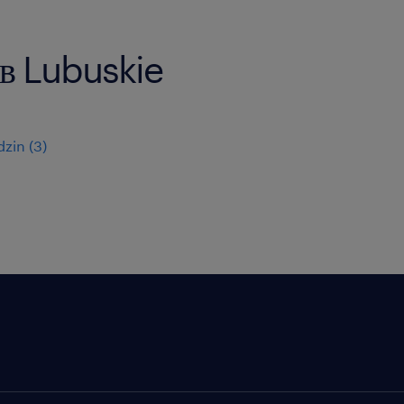
 в Lubuskie
dzin
(
3
)