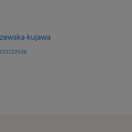
szewska-kujawa
8723722536