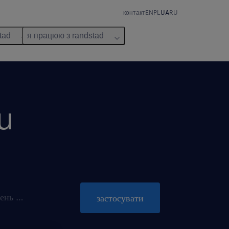
контакт
EN
PL
UA
RU
tad
я працюю з randstad
u
пропозиція діє до 31 жовтень 2026
застосувати