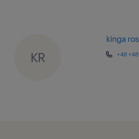
kinga ro
KR
+48 +4