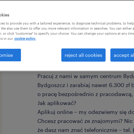
okies
es to provide you with a tailored experience, to diagnose technical problems, to hel
 We also use them to offer you more relevant information in searches. You can either 
, or click "customise" to specify your choice. You can change your options at any tim
is in our
cookie policy.
omise
reject all cookies
accept al
Masz doświadczenie na produkcji ? P
techniczny i dokumentację technolo
Pracuj z nami w samym centrum Byd
Bydgoszcz i zarabiaj nawet 6.300 zł
o pracę bezpośrednio z pracodawcą
Jak aplikować?
Aplikuj online – my odezwiemy się do
Chcesz pracować ze znajomymi? Nic 
że dasz nam znać telefonicznie – tel. 