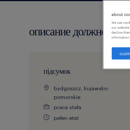
about co
We use cooki
описание должности
our website.
decline them
information 
cust
підсумок
bydgoszcz, kujawsko-
pomorskie
praca stała
pełen etat