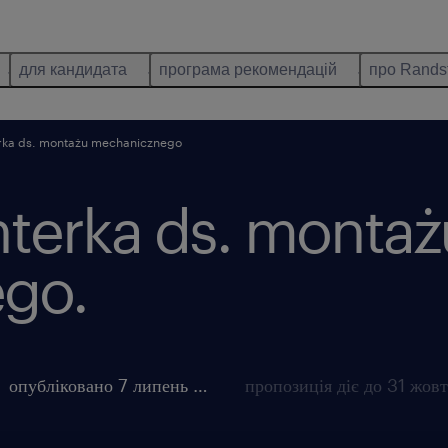
для кандидата
програма рекомендацій
про Rands
rka ds. montażu mechanicznego
terka ds. montaż
go.
опубліковано 7 липень 2026