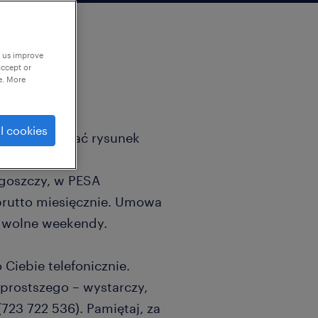
p us improve
accept or
e. More
l cookies
otrafisz czytać rysunek
giczną?
goszczy, w PESA
 brutto miesięcznie. Umowa
, wolne weekendy.
 Ciebie telefonicznie.
prostszego – wystarczy,
(723 722 536). Pamiętaj, za