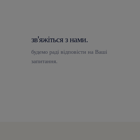
зв'яжіться з нами.
будемо раді відповісти на Ваші
запитання.