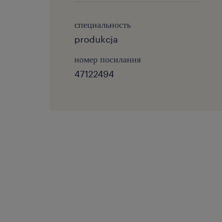
специальность
produkcja
номер посилання
47122494