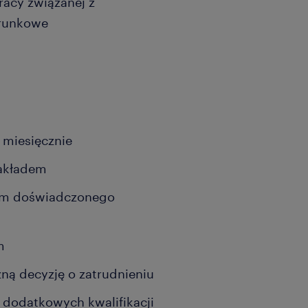
racy związanej z
erunkowe
 miesięcznie
zakładem
iem doświadczonego
m
zną decyzję o zatrudnieniu
dodatkowych kwalifikacji