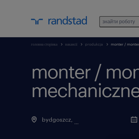
знайти роботу
головна сторінка
вакансії
produkcja
monter / monte
monter / mon
mechaniczne
bydgoszcz
,
kujawsko-pomorskie