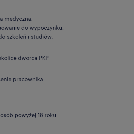
ka medyczna,
nsowanie do wypoczynku,
o szkoleń i studiów,
)
okolice dworca PKP
cenie pracownika
a osób powyżej 18 roku