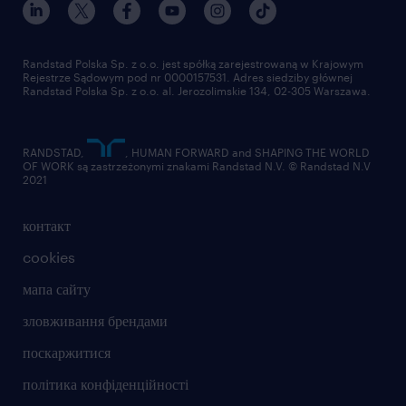
Randstad Polska Sp. z o.o. jest spółką zarejestrowaną w Krajowym
Rejestrze Sądowym pod nr 0000157531. Adres siedziby głównej
Randstad Polska Sp. z o.o. al. Jerozolimskie 134, 02-305 Warszawa.
RANDSTAD,
, HUMAN FORWARD and SHAPING THE WORLD
OF WORK są zastrzeżonymi znakami Randstad N.V. © Randstad N.V
2021
контакт
cookies
мапа сайту
зловживання брендами
поскаржитися
політика конфіденційності