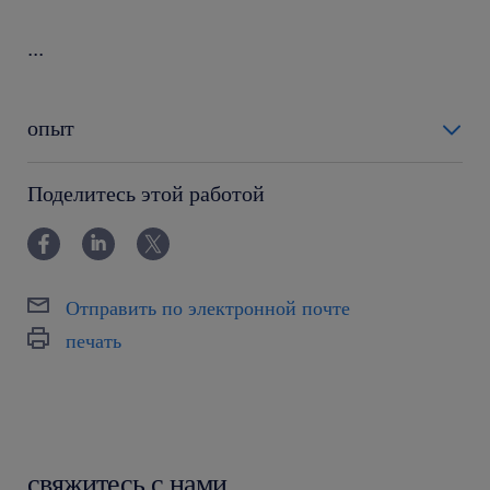
...
опыт
12-24 miesiące
Поделитесь этой работой
Отправить по электронной почте
печать
свяжитесь с нами.