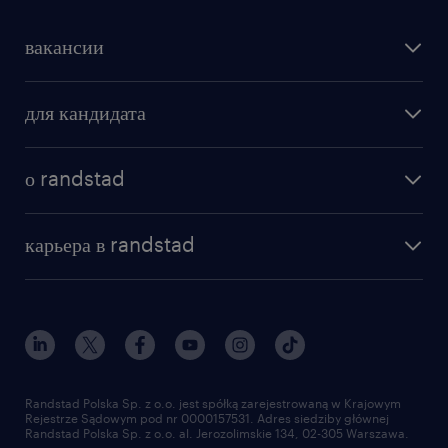
вакансии
поиск работы
для кандидата
бонусы для работников
как мы работаем
наши представительства
о randstad
почему randstad
отправить резюме
наша история
база знаний
работа в amazon
карьера в randstad
институт исследований randstad
блог
работа в Польше
присоединиться к нам
награда randstad award
контакт
наш мир
для медиа
работа в randstad
для поставщиков
отправить резюме
Randstad Polska Sp. z o.o. jest spółką zarejestrowaną w Krajowym
Rejestrze Sądowym pod nr 0000157531. Adres siedziby głównej
Randstad Polska Sp. z o.o. al. Jerozolimskie 134, 02-305 Warszawa.