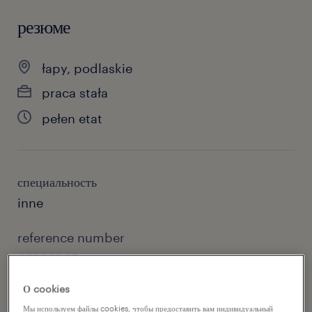
резюме
łapy, podlaskie
praca stała
pełen etat
специальность
inne
reference number
46932905
О cookies
Мы используем файлы cookies, чтобы предоставить вам индивидуальный