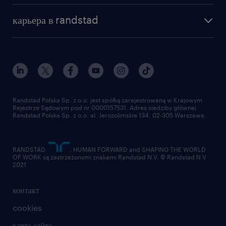
наша история
база знаний
работа в amazon
карьера в randstad
институт исследований randstad
блог
работа в Польше
присоединиться к нам
награда randstad award
контакт
наш мир
для медиа
работа в randstad
для поставщиков
отправить резюме
Randstad Polska Sp. z o.o. jest spółką zarejestrowaną w Krajowym
Rejestrze Sądowym pod nr 0000157531. Adres siedziby głównej
Randstad Polska Sp. z o.o. al. Jerozolimskie 134, 02-305 Warszawa.
RANDSTAD,
, HUMAN FORWARD and SHAPING THE WORLD
OF WORK są zastrzeżonymi znakami Randstad N.V. © Randstad N.V
2021
контакт
cookies
карта сайта