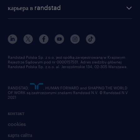
наша история
база знаний
работа в amazon
карьера в randstad
институт исследований randstad
блог
работа в Польше
присоединиться к нам
награда randstad award
контакт
наш мир
для медиа
работа в randstad
для поставщиков
отправить резюме
Randstad Polska Sp. z o.o. jest spółką zarejestrowaną w Krajowym
Rejestrze Sądowym pod nr 0000157531. Adres siedziby głównej
Randstad Polska Sp. z o.o. al. Jerozolimskie 134, 02-305 Warszawa.
RANDSTAD,
, HUMAN FORWARD and SHAPING THE WORLD
OF WORK są zastrzeżonymi znakami Randstad N.V. © Randstad N.V
2021
контакт
cookies
карта сайта