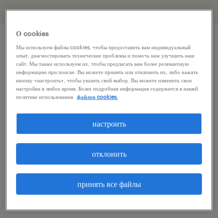
О cookies
Мы используем файлы cookies, чтобы предоставить вам индивидуальный
описание должности
опыт, диагностировать технические проблемы и помочь нам улучшить наш
сайт. Мы также используем их, чтобы предлагать вам более релевантную
информацию при поиске. Вы можете принять или отклонить их, либо нажать
кнопку «настроить», чтобы указать свой выбор. Вы можете изменить свои
Are you looking for a role where you can
настройки в любое время. Более подробная информация содержится в нашей
политике использования
файлов cookies.
combine your passion for developing people
with a real business impact?
настроить
Are you someone who can bring structure to
отклонить
growth—someone who thrives in fast-paced
contact-center environments and can
принять все файлы
seamlessly switch between supporting your
team and managing daily operations?