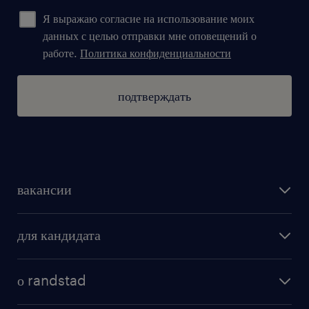
Я выражаю согласие на использование моих
данных с целью отправки мне оповещений о
работе.
Политика конфиденциальности
подтверждать
вакансии
поиск работы
для кандидата
бонусы для работников
как мы работаем
наши представительства
о randstad
почему randstad
отправить резюме