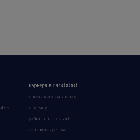
карьера в randstad
присоединиться к нам
stad
наш мир
работа в randstad
отправить резюме