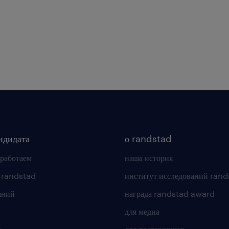
ндидата
о randstad
 работаем
наша история
 randstad
институт исследований rand
аний
награда randstad award
для медиа