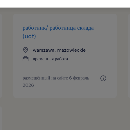
работник/ работница склада
(udt)
warszawa, mazowieckie
временная работа
размещённый на сайте 6 февраль
2026