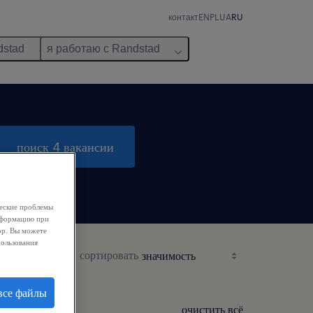
контакт
EN
PL
UA
RU
dstad
я работаю с Randstad
поиск 4 вакансии
ческие проблемы
информацию при
ор. Вы можете
пользования
сортировать
все файлы
очистить всё