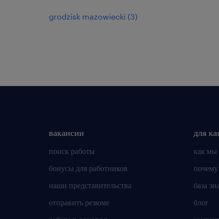
grodzisk mazowiecki
(
3
)
вакансии
для ка
поиск работы
как мы
бонусы для работников
почему
наши представительства
база зн
отправить резюме
блог