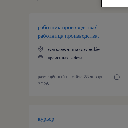
работник производства/
работница производства.
warszawa, mazowieckie
временная работа
размещённый на сайте 28 январь
2026
курьер