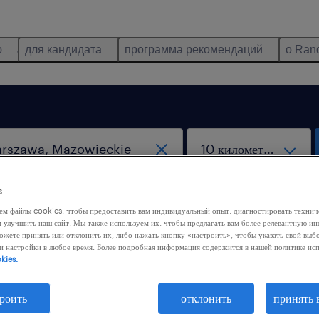
ю
для кандидата
программа рекомендаций
о Ran
s
удалённая работа
ем файлы cookies, чтобы предоставить вам индивидуальный опыт, диагностировать техни
м улучшить наш сайт. Мы также используем их, чтобы предлагать вам более релевантную 
ожете принять или отклонить их, либо нажать кнопку «настроить», чтобы указать свой выб
и настройки в любое время. Более подробная информация содержится в нашей политике ис
, Mazowieckie
kies.
роить
отклонить
принять 
виды работ