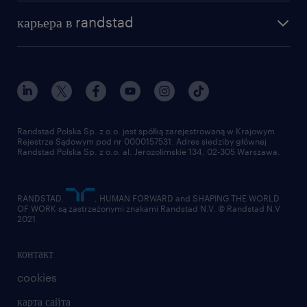
наша история
база знаний
работа в amazon
карьера в randstad
институт исследований randstad
блог
работа в Польше
присоединиться к нам
награда randstad award
контакт
наш мир
для медиа
работа в randstad
для поставщиков
отправить резюме
Randstad Polska Sp. z o.o. jest spółką zarejestrowaną w Krajowym
Rejestrze Sądowym pod nr 0000157531. Adres siedziby głównej
Randstad Polska Sp. z o.o. al. Jerozolimskie 134, 02-305 Warszawa.
RANDSTAD,
, HUMAN FORWARD and SHAPING THE WORLD
OF WORK są zastrzeżonymi znakami Randstad N.V. © Randstad N.V
2021
контакт
cookies
карта сайта