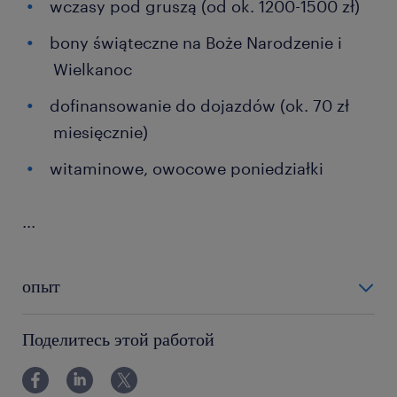
wczasy pod gruszą (od ok. 1200-1500 zł)
bony świąteczne na Boże Narodzenie i
Wielkanoc
dofinansowanie do dojazdów (ok. 70 zł
miesięcznie)
witaminowe, owocowe poniedziałki
...
опыт
12-24 miesiące
Поделитесь этой работой