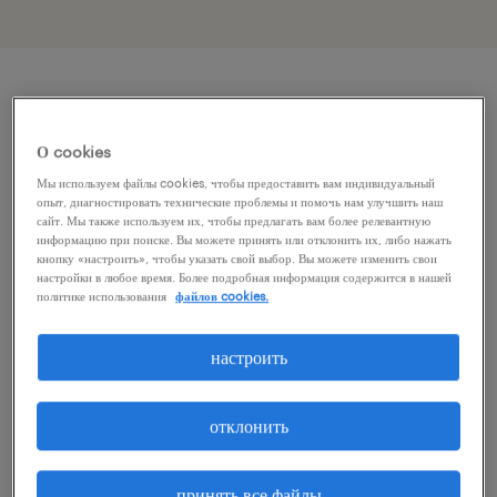
описание должности
О cookies
Szukasz stabilnej pracy w firmie, która doceni
Мы используем файлы cookies, чтобы предоставить вам индивидуальный
опыт, диагностировать технические проблемы и помочь нам улучшить наш
Twoje zaangażowanie? Masz doświadczenie z
сайт. Мы также используем их, чтобы предлагать вам более релевантную
информацию при поиске. Вы можете принять или отклонить их, либо нажать
programem CorelDRAW i chcesz rozwijać się
кнопку «настроить», чтобы указать свой выбор. Вы можете изменить свои
настройки в любое время. Более подробная информация содержится в нашей
w druku cyfrowym? Dla naszego Klienta z
политике использования
файлов cookies.
Dobroszyc pod Oleśnicą, który na rynku
międzynarodowym działa już od ponad 50
настроить
lat, szukamy dynamicznych i dokładnych
osób na stanowisko Drukarza Cyfrowego!
отклонить
Niezależnie od tego, czy masz już bogate
принять все файлы