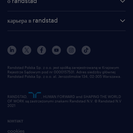
о randstad
почему randstad
отправить резюме
наша история
база знаний
работа в amazon
карьера в randstad
институт исследований randstad
блог
работа в Польше
присоединиться к нам
награда randstad award
контакт
наш мир
для медиа
работа в randstad
для поставщиков
отправить резюме
Randstad Polska Sp. z o.o. jest spółką zarejestrowaną w Krajowym
Rejestrze Sądowym pod nr 0000157531. Adres siedziby głównej
Randstad Polska Sp. z o.o. al. Jerozolimskie 134, 02-305 Warszawa.
RANDSTAD,
, HUMAN FORWARD and SHAPING THE WORLD
OF WORK są zastrzeżonymi znakami Randstad N.V. © Randstad N.V
2021
контакт
cookies