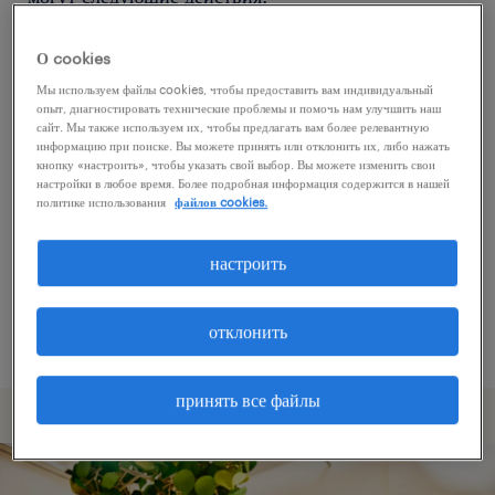
О cookies
Попробуйте удалить некоторые из
Мы используем файлы cookies, чтобы предоставить вам индивидуальный
примененных фильтров.
опыт, диагностировать технические проблемы и помочь нам улучшить наш
сайт. Мы также используем их, чтобы предлагать вам более релевантную
Вы искали работу в определенном месте?
информацию при поиске. Вы можете принять или отклонить их, либо нажать
кнопку «настроить», чтобы указать свой выбор. Вы можете изменить свои
Учтите возможность расширения диапазона
настройки в любое время. Более подробная информация содержится в нашей
вокруг местонахождения.
политике использования
файлов cookies.
Измените название должности или ключевые
настроить
слова и проверьте, правильно ли они
написаны.
отклонить
принять все файлы