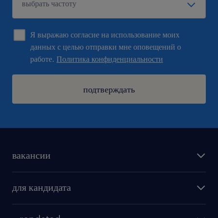
Я выражаю согласие на использование моих
данных с целью отправки мне оповещений о
работе.
Политика конфиденциальности
подтверждать
вакансии
поиск работы
для кандидата
бонусы для работников
как мы работаем
наши представительства