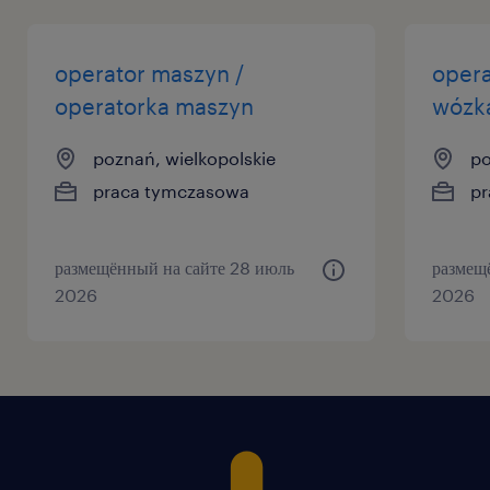
operator maszyn /
opera
operatorka maszyn
wózk
poznań, wielkopolskie
po
praca tymczasowa
pr
размещённый на сайте 28 июль
размещ
2026
2026