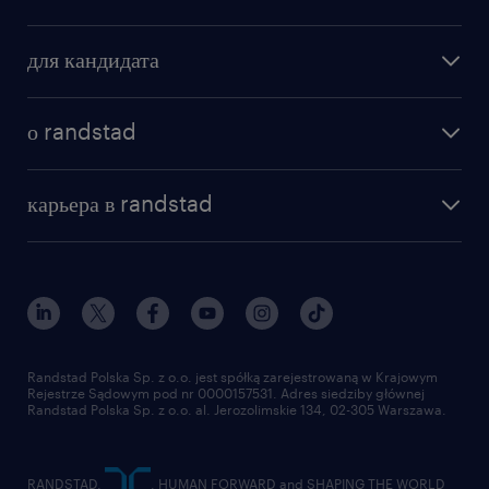
поиск работы
для кандидата
бонусы для работников
как мы работаем
наши представительства
о randstad
почему randstad
отправить резюме
наша история
база знаний
работа в amazon
карьера в randstad
институт исследований randstad
блог
работа в Польше
присоединиться к нам
награда randstad award
контакт
наш мир
для медиа
работа в randstad
для поставщиков
отправить резюме
Randstad Polska Sp. z o.o. jest spółką zarejestrowaną w Krajowym
Rejestrze Sądowym pod nr 0000157531. Adres siedziby głównej
Randstad Polska Sp. z o.o. al. Jerozolimskie 134, 02-305 Warszawa.
RANDSTAD,
, HUMAN FORWARD and SHAPING THE WORLD