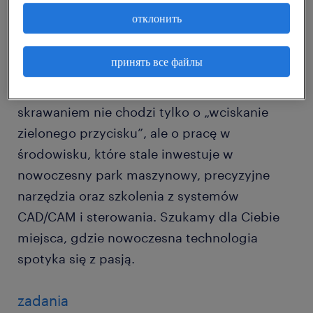
czeka.
отклонить
Jesteśmy Twoim Partnerem w rozwoju
принять все файлы
technicznym na terenie Wielkopolski.
Rozumiemy, że w nowoczesnej obróbce
skrawaniem nie chodzi tylko o „wciskanie
zielonego przycisku”, ale o pracę w
środowisku, które stale inwestuje w
nowoczesny park maszynowy, precyzyjne
narzędzia oraz szkolenia z systemów
CAD/CAM i sterowania. Szukamy dla Ciebie
miejsca, gdzie nowoczesna technologia
spotyka się z pasją.
zadania