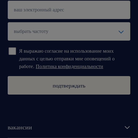
Hybrydowy model pracy (3 dni w
tygodniu z biura)
Opieka medyczna lub ekwiwalent
świadczeń zdrowotnych
Я выражаю согласие на использование моих
Zakładowy Fundusz Świadczeń
данных с целью отправки мне оповещений о
Socjalnych (ZFŚS) oraz Pracownicze
работе.
Политика конфиденциальности
Plany Kapitałowe (PPK)
Dodatki okolicznościowe (np. premie
подтверждать
świąteczne i sezonowe)
Wypłata z wyprzedzeniem –
gwarantowane przelewy do 24. dnia
każdego miesiąca
вакансии