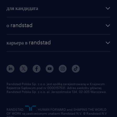
Lekcje języka angielskiego wspierające
поиск работы
для кандидата
Twój rozwój
бонусы для работников
Płatne nadgodziny za wszystkie
как мы работаем
наши представительства
о randstad
zatwierdzone dodatkowe godziny pracy
почему randstad
отправить резюме
Premia roczna zależna od zajmowanego
наша история
база знаний
работа в amazon
карьера в randstad
stanowiska
институт исследований randstad
блог
работа в Польше
присоединиться к нам
Elastyczne godziny pracy z czasem
награда randstad award
контакт
rozpoczęcia między 7:00 a 9:00
наш мир
для медиа
работа в randstad
для поставщиков
отправить резюме
Randstad Polska Sp. z o.o. jest spółką zarejestrowaną w Krajowym
Rejestrze Sądowym pod nr 0000157531. Adres siedziby głównej
Randstad Polska Sp. z o.o. al. Jerozolimskie 134, 02-305 Warszawa.
RANDSTAD,
, HUMAN FORWARD and SHAPING THE WORLD
OF WORK są zastrzeżonymi znakami Randstad N.V. © Randstad N.V