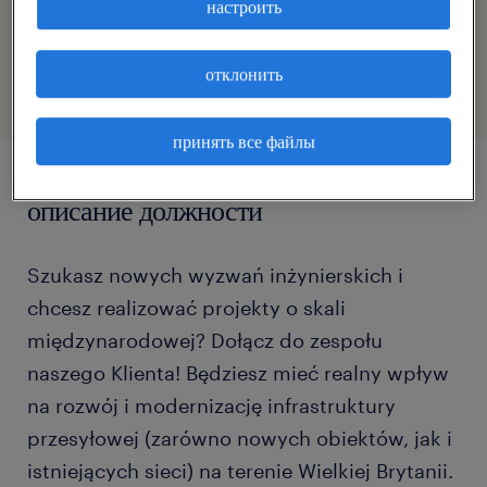
настроить
reference number
46959965
отклонить
принять все файлы
описание должности
Szukasz nowych wyzwań inżynierskich i
chcesz realizować projekty o skali
międzynarodowej? Dołącz do zespołu
naszego Klienta! Będziesz mieć realny wpływ
na rozwój i modernizację infrastruktury
przesyłowej (zarówno nowych obiektów, jak i
istniejących sieci) na terenie Wielkiej Brytanii.