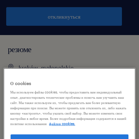
откликнуться
резюме
kraków, małopolskie
praca stała
О cookies
pełen etat
Мы используем файлы cookies, чтобы предоставить вам индивидуальный
опыт, диагностировать технические проблемы и помочь нам улучшить наш
сайт. Мы также используем их, чтобы предлагать вам более релевантную
информацию при поиске. Вы можете принять или отклонить их, либо нажать
кнопку «настроить», чтобы указать свой выбор. Вы можете изменить свои
специальность
настройки в любое время. Более подробная информация содержится в нашей
политике использования
файлов cookies.
inżynieria