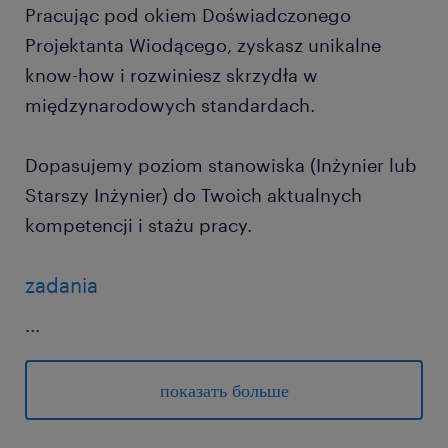
Pracując pod okiem Doświadczonego
Projektanta Wiodącego, zyskasz unikalne
know-how i rozwiniesz skrzydła w
międzynarodowych standardach.
Dopasujemy poziom stanowiska (Inżynier lub
Starszy Inżynier) do Twoich aktualnych
kompetencji i stażu pracy.
zadania
...
opracowywanie rysunków inżynierskich,
zestawień oraz opisów dla stacji
показать больше
elektroenergetycznych wysokich napięć
w oparciu o brytyjskie normy i standardy