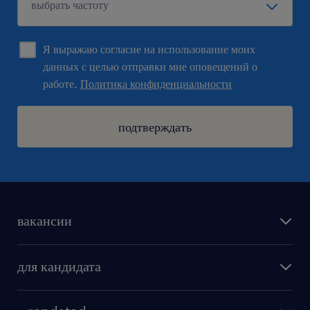
Я выражаю согласие на использование моих
данных с целью отправки мне оповещений о
работе.
Политика конфиденциальности
подтверждать
вакансии
поиск работы
для кандидата
бонусы для работников
как мы работаем
наши представительства