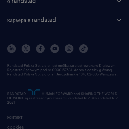
о randstad
почему randstad
отправить резюме
наша история
база знаний
работа в amazon
карьера в randstad
институт исследований randstad
блог
работа в Польше
присоединиться к нам
награда randstad award
контакт
наш мир
для медиа
работа в randstad
для поставщиков
отправить резюме
Randstad Polska Sp. z o.o. jest spółką zarejestrowaną w Krajowym
Rejestrze Sądowym pod nr 0000157531. Adres siedziby głównej
Randstad Polska Sp. z o.o. al. Jerozolimskie 134, 02-305 Warszawa.
RANDSTAD,
, HUMAN FORWARD and SHAPING THE WORLD
OF WORK są zastrzeżonymi znakami Randstad N.V. © Randstad N.V
2021
контакт
cookies