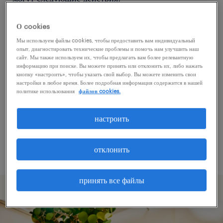
О cookies
Попробуйте удалить некоторые из
Мы используем файлы cookies, чтобы предоставить вам индивидуальный
примененных фильтров.
опыт, диагностировать технические проблемы и помочь нам улучшить наш
сайт. Мы также используем их, чтобы предлагать вам более релевантную
Вы искали работу в определенном месте?
информацию при поиске. Вы можете принять или отклонить их, либо нажать
кнопку «настроить», чтобы указать свой выбор. Вы можете изменить свои
Учтите возможность расширения диапазона
настройки в любое время. Более подробная информация содержится в нашей
вокруг местонахождения.
политике использования
файлов cookies.
Измените название должности или ключевые
настроить
слова и проверьте, правильно ли они
написаны.
отклонить
принять все файлы