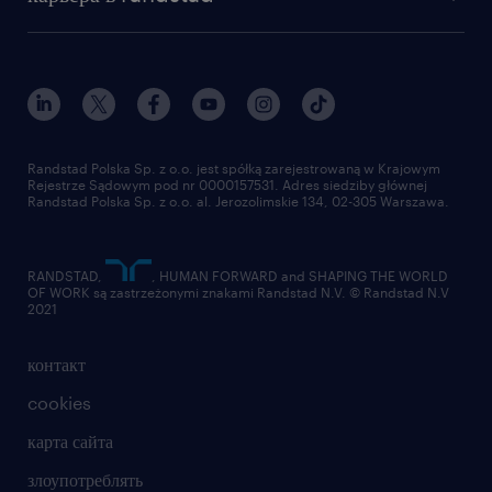
институт исследований randstad
блог
работа в Польше
присоединиться к нам
награда randstad award
контакт
наш мир
для медиа
работа в randstad
для поставщиков
отправить резюме
Randstad Polska Sp. z o.o. jest spółką zarejestrowaną w Krajowym
Rejestrze Sądowym pod nr 0000157531. Adres siedziby głównej
Randstad Polska Sp. z o.o. al. Jerozolimskie 134, 02-305 Warszawa.
RANDSTAD,
, HUMAN FORWARD and SHAPING THE WORLD
OF WORK są zastrzeżonymi znakami Randstad N.V. © Randstad N.V
2021
контакт
cookies
карта сайта
злоупотреблять