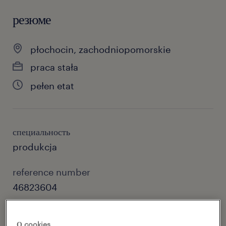
резюме
płochocin, zachodniopomorskie
praca stała
pełen etat
специальность
produkcja
reference number
46823604
О cookies