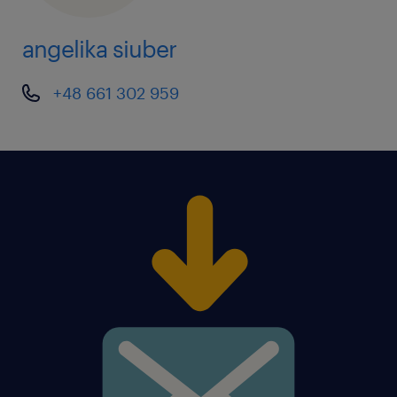
angelika siuber
+48 661 302 959