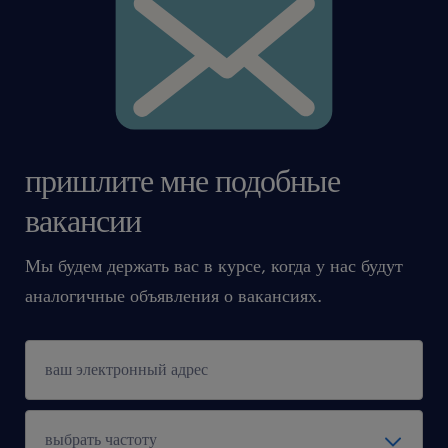
Agencja zatrudnienia – nr wpisu 47
ta oferta pracy przeznaczona jest dla osób
powyżej 18 roku życia
oferujemy
пришлите мне подобные
Part-time flexibility: A balanced 80%
вакансии
workload (0.8 FTE), perfect for managing
Мы будем держать вас в курсе, когда у нас будут
other life or study commitments.
аналогичные объявления о вакансиях.
Stability first: Secure and stable
employment based on a permanent labor
contract
Salary: 5,500 PLN gross.