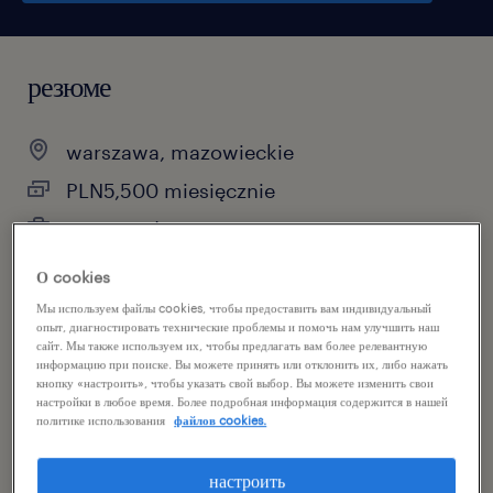
резюме
warszawa, mazowieckie
PLN5,500 miesięcznie
praca stała
część etatu
О cookies
Мы используем файлы cookies, чтобы предоставить вам индивидуальный
опыт, диагностировать технические проблемы и помочь нам улучшить наш
сайт. Мы также используем их, чтобы предлагать вам более релевантную
информацию при поиске. Вы можете принять или отклонить их, либо нажать
специальность
кнопку «настроить», чтобы указать свой выбор. Вы можете изменить свои
hr / zasoby ludzkie
настройки в любое время. Более подробная информация содержится в нашей
политике использования
файлов cookies.
reference number
настроить
46905425