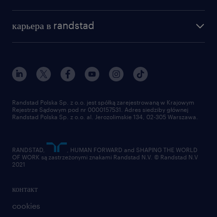
почему randstad
отправить резюме
наша история
база знаний
работа в amazon
карьера в randstad
институт исследований randstad
блог
работа в Польше
присоединиться к нам
награда randstad award
контакт
наш мир
для медиа
работа в randstad
для поставщиков
отправить резюме
Randstad Polska Sp. z o.o. jest spółką zarejestrowaną w Krajowym
Rejestrze Sądowym pod nr 0000157531. Adres siedziby głównej
Randstad Polska Sp. z o.o. al. Jerozolimskie 134, 02-305 Warszawa.
RANDSTAD,
, HUMAN FORWARD and SHAPING THE WORLD
OF WORK są zastrzeżonymi znakami Randstad N.V. © Randstad N.V
2021
контакт
cookies