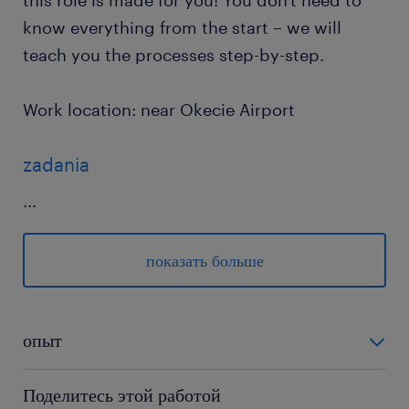
this role is made for you! You don't need to
know everything from the start – we will
teach you the processes step-by-step.
Work location: near Okecie Airport
zadania
...
Supporting the onboarding journey:
Preparing and leading induction days for
показать больше
new joiners, delivering an informative
experience, and engaging with
опыт
employees through public speaking.
Managing employee documentation:
0-6 miesięcy
Поделитесь этой работой
Taking care of the full lifecycle of