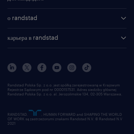
Samodzielność, odpowiedzialność oraz
бонусы для работников
ukierunkowanie na realizację założonych
как мы работаем
наши представительства
о randstad
celów
почему randstad
отправить резюме
Dobra znajomość pakietu MS Office
наша история
база знаний
работа в amazon
карьера в randstad
(dodatkowym atutem będzie znajomość
институт исследований randstad
блог
работа в Польше
oprogramowania typu AutoCAD)
присоединиться к нам
награда randstad award
контакт
Posiadanie prawa jazdy kat. B
наш мир
для медиа
работа в randstad
для поставщиков
Agencja zatrudnienia – nr wpisu 47
отправить резюме
Randstad Polska Sp. z o.o. jest spółką zarejestrowaną w Krajowym
Rejestrze Sądowym pod nr 0000157531. Adres siedziby głównej
Randstad Polska Sp. z o.o. al. Jerozolimskie 134, 02-305 Warszawa.
ta oferta pracy przeznaczona jest dla osób
powyżej 18 roku życia
RANDSTAD,
, HUMAN FORWARD and SHAPING THE WORLD
OF WORK są zastrzeżonymi znakami Randstad N.V. © Randstad N.V
2021
oferujemy