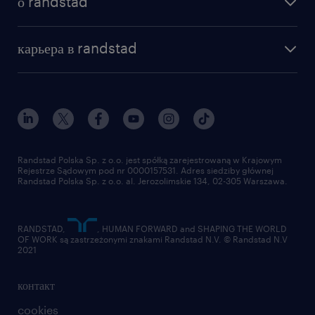
о randstad
почему randstad
отправить резюме
наша история
база знаний
работа в amazon
карьера в randstad
институт исследований randstad
блог
работа в Польше
присоединиться к нам
награда randstad award
контакт
наш мир
для медиа
работа в randstad
для поставщиков
отправить резюме
Randstad Polska Sp. z o.o. jest spółką zarejestrowaną w Krajowym
Rejestrze Sądowym pod nr 0000157531. Adres siedziby głównej
Randstad Polska Sp. z o.o. al. Jerozolimskie 134, 02-305 Warszawa.
RANDSTAD,
, HUMAN FORWARD and SHAPING THE WORLD
OF WORK są zastrzeżonymi znakami Randstad N.V. © Randstad N.V
2021
контакт
cookies