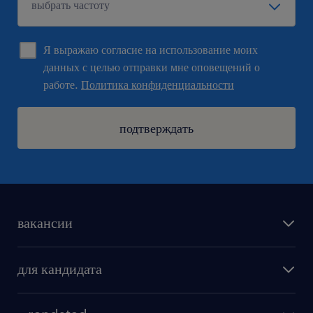
Я выражаю согласие на использование моих
данных с целью отправки мне оповещений о
работе.
Политика конфиденциальности
подтверждать
вакансии
поиск работы
для кандидата
бонусы для работников
как мы работаем
наши представительства