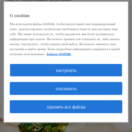
О cookies
Попробуйте удалить некоторые из
Мы используем файлы cookies, чтобы предоставить вам индивидуальный
примененных фильтров.
опыт, диагностировать технические проблемы и помочь нам улучшить наш
сайт. Мы также используем их, чтобы предлагать вам более релевантную
Вы искали работу в определенном месте?
информацию при поиске. Вы можете принять или отклонить их, либо нажать
кнопку «настроить», чтобы указать свой выбор. Вы можете изменить свои
Учтите возможность расширения диапазона
настройки в любое время. Более подробная информация содержится в нашей
вокруг местонахождения.
политике использования
файлов cookies.
Измените название должности или ключевые
настроить
слова и проверьте, правильно ли они
написаны.
отклонить
принять все файлы