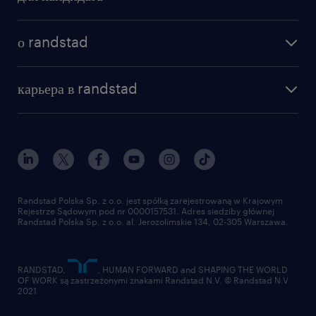
бонусы для работников
BHP
как мы работаем
наши представительства
Wysoki stopień samodzielności,
о randstad
почему randstad
отправить резюме
odpowiedzialności oraz doskonała
наша история
база знаний
organizacja pracy własnej
работа в amazon
карьера в randstad
институт исследований randstad
блог
работа в Польше
Umiejętność efektywnej pracy pod presją
присоединиться к нам
награда randstad award
контакт
czasu oraz sprawnego rozwiązywania
наш мир
для медиа
problemów na placu budowy
работа в randstad
для поставщиков
Wysokie kompetencje komunikacyjne
отправить резюме
oraz umiejętność pracy w zespole
Randstad Polska Sp. z o.o. jest spółką zarejestrowaną w Krajowym
Rejestrze Sądowym pod nr 0000157531. Adres siedziby głównej
Randstad Polska Sp. z o.o. al. Jerozolimskie 134, 02-305 Warszawa.
Czynne prawo jazdy kategorii B
Mile widziana znajomość
RANDSTAD,
, HUMAN FORWARD and SHAPING THE WORLD
oprogramowania AutoCAD lub innych
OF WORK są zastrzeżonymi znakami Randstad N.V. © Randstad N.V
2021
narzędzi wspomagających proces