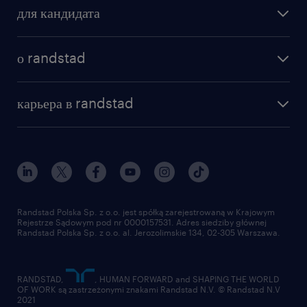
для кандидата
бонусы для работников
как мы работаем
наши представительства
о randstad
почему randstad
отправить резюме
наша история
база знаний
работа в amazon
карьера в randstad
институт исследований randstad
блог
работа в Польше
присоединиться к нам
награда randstad award
контакт
наш мир
для медиа
работа в randstad
для поставщиков
отправить резюме
Randstad Polska Sp. z o.o. jest spółką zarejestrowaną w Krajowym
Rejestrze Sądowym pod nr 0000157531. Adres siedziby głównej
Randstad Polska Sp. z o.o. al. Jerozolimskie 134, 02-305 Warszawa.
RANDSTAD,
, HUMAN FORWARD and SHAPING THE WORLD
OF WORK są zastrzeżonymi znakami Randstad N.V. © Randstad N.V
2021