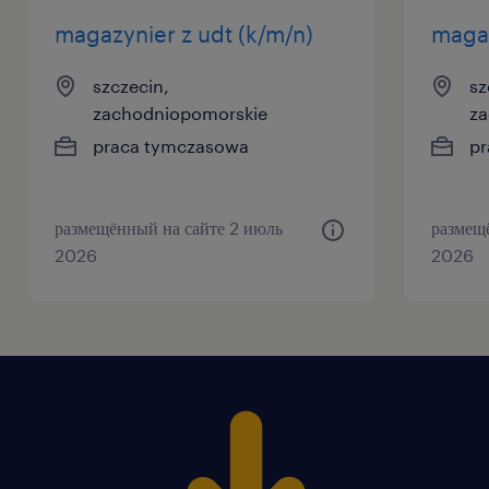
magazynier z udt (k/m/n)
magaz
szczecin,
sz
zachodniopomorskie
za
praca tymczasowa
pr
размещённый на сайте 2 июль
размещ
2026
2026