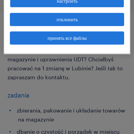
настроить
отклонить
описание должности
принять все файлы
Posiadasz doświadczenie w pracy na
magazynie i uprawnienia UDT? Chciałbyś
pracować na 1 zmianę w Lubinie? Jeśli tak to
zapraszam do kontaktu.
zadania
zbierania, pakowanie i układanie towarów
na magazynie
dbanie o czystość i porządek w miejscu