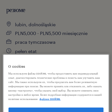
резюме
lubin, dolnośląskie
PLN5,000 - PLN5,500 miesięcznie
praca tymczasowa
pełen etat
О cookies
специальность
Мы используем файлы cookies, чтобы предоставить вам индивидуальный
опыт, диагностировать технические проблемы и помочь нам улучшить наш
magazynowanie / dystrybucja
сайт. Мы также используем их, чтобы предлагать вам более релевантную
информацию при поиске. Вы можете принять или отклонить их, либо нажать
кнопку «настроить», чтобы указать свой выбор. Вы можете изменить свои
reference number
настройки в любое время. Более подробная информация содержится в нашей
политике использования
файлов cookies.
46876786