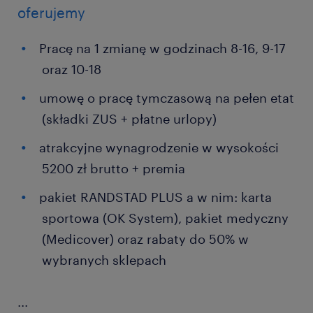
oferujemy
Pracę na 1 zmianę w godzinach 8-16, 9-17
oraz 10-18
umowę o pracę tymczasową na pełen etat
(składki ZUS + płatne urlopy)
atrakcyjne wynagrodzenie w wysokości
5200 zł brutto + premia
pakiet RANDSTAD PLUS a w nim: karta
sportowa (OK System), pakiet medyczny
(Medicover) oraz rabaty do 50% w
wybranych sklepach
...