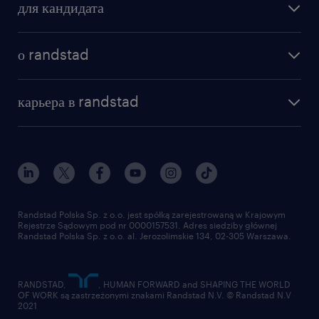
для кандидата
бонусы для работников
как мы работаем
наши представительства
о randstad
почему randstad
отправить резюме
наша история
база знаний
работа в amazon
карьера в randstad
институт исследований randstad
блог
работа в Польше
присоединиться к нам
награда randstad award
контакт
наш мир
для медиа
работа в randstad
для поставщиков
отправить резюме
Randstad Polska Sp. z o.o. jest spółką zarejestrowaną w Krajowym
Rejestrze Sądowym pod nr 0000157531. Adres siedziby głównej
Randstad Polska Sp. z o.o. al. Jerozolimskie 134, 02-305 Warszawa.
RANDSTAD,
, HUMAN FORWARD and SHAPING THE WORLD
OF WORK są zastrzeżonymi znakami Randstad N.V. © Randstad N.V
2021