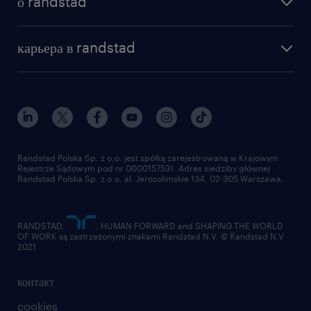
о randstad
почему randstad
отправить резюме
наша история
база знаний
работа в amazon
карьера в randstad
институт исследований randstad
блог
работа в Польше
присоединиться к нам
награда randstad award
контакт
наш мир
для медиа
работа в randstad
для поставщиков
отправить резюме
Randstad Polska Sp. z o.o. jest spółką zarejestrowaną w Krajowym
Rejestrze Sądowym pod nr 0000157531. Adres siedziby głównej
Randstad Polska Sp. z o.o. al. Jerozolimskie 134, 02-305 Warszawa.
RANDSTAD,
, HUMAN FORWARD and SHAPING THE WORLD
OF WORK są zastrzeżonymi znakami Randstad N.V. © Randstad N.V
2021
контакт
cookies