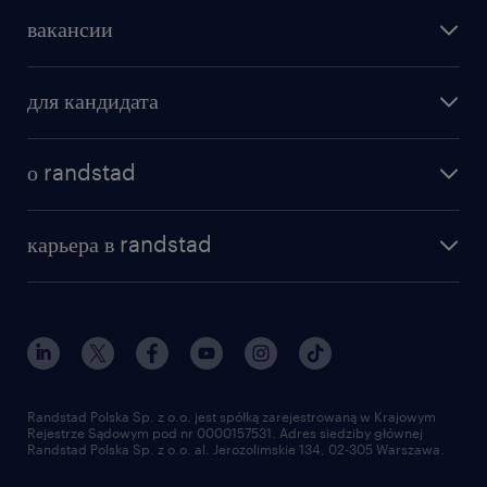
вакансии
поиск работы
для кандидата
бонусы для работников
как мы работаем
наши представительства
о randstad
почему randstad
отправить резюме
наша история
база знаний
работа в amazon
карьера в randstad
институт исследований randstad
блог
работа в Польше
присоединиться к нам
награда randstad award
контакт
наш мир
для медиа
работа в randstad
для поставщиков
отправить резюме
Randstad Polska Sp. z o.o. jest spółką zarejestrowaną w Krajowym
Rejestrze Sądowym pod nr 0000157531. Adres siedziby głównej
Randstad Polska Sp. z o.o. al. Jerozolimskie 134, 02-305 Warszawa.