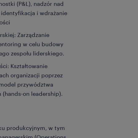
ostki (P&L), nadzór nad
identyfikacja i wdrażanie
ości
skiej: Zarządzanie
mentoring w celu budowy
go zespołu liderskiego.
ci: Kształtowanie
ach organizacji poprzez
z model przywództwa
 (hands-on leadership).
ku produkcyjnym, w tym
 managerskim (Operations