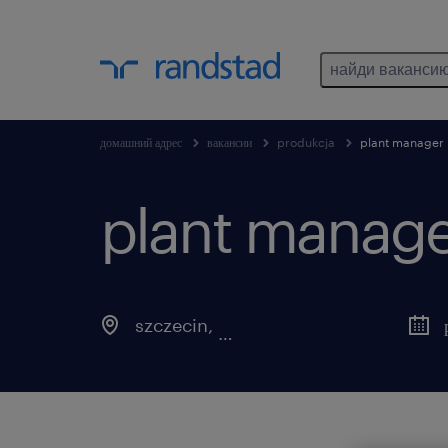
найди ваканси
домашний адрес
вакансии
produkcja
plant manager
plant manage
szczecin
,
zachodniopomorskie