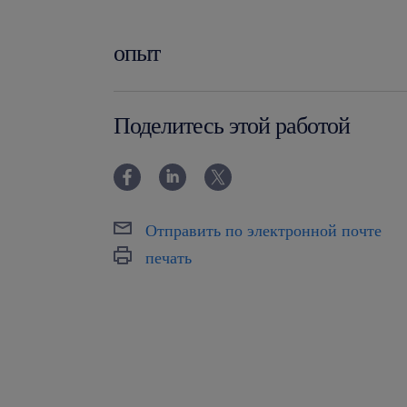
опыт
powyżej 24 miesięcy
Поделитесь этой работой
Отправить по электронной почте
печать