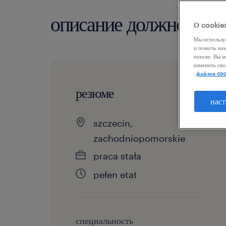
описание должности
О cookie
Мы использу
и помочь на
поиске. Вы м
изменить сво
файлов coo
резюме
наст
szczecin,
zachodniopomorskie
praca stała
pełen etat
специальность