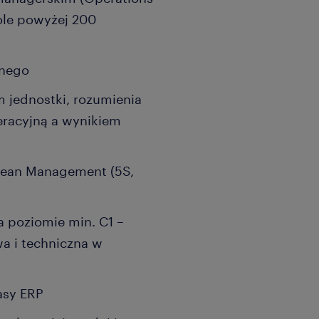
ole powyżej 200
znego
 jednostki, rozumienia
eracyjną a wynikiem
 Lean Management (5S,
a poziomie min. C1 –
a i techniczna w
asy ERP