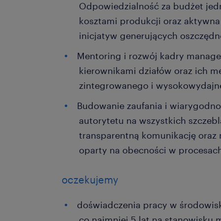
Odpowiedzialność za budżet jedn
kosztami produkcji oraz aktywna 
inicjatyw generujących oszczędn
Mentoring i rozwój kadry manager
kierownikami działów oraz ich 
zintegrowanego i wysokowydajne
Budowanie zaufania i wiarygodnoś
autorytetu na wszystkich szczebl
transparentną komunikację ora
oparty na obecności w procesach
oczekujemy
doświadczenia pracy w środowis
co najmniej 5 lat na stanowisku