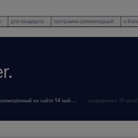
ю
для кандидата
программа рекомендаций
о Ran
r.
размещённый на сайте 14 май 2026