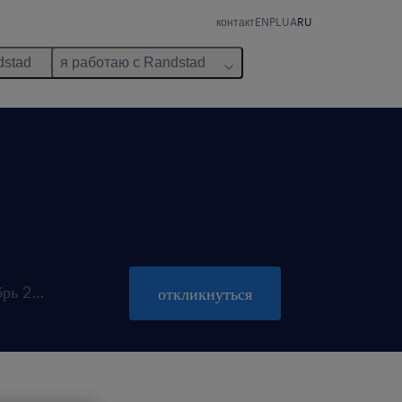
контакт
EN
PL
UA
RU
dstad
я работаю с Randstad
закрывается 31 октябрь 2026
откликнуться