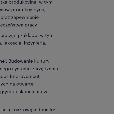
tką produkcyjną, w tym
esów produkcyjnych,
 oraz zapewnienie
ieczeństwa pracy
eracyjną zakładu: w tym
jakością, inżynierią,
nej: Budowanie kultury
nnego systemu zarządzania
nuous Improvement
ych na otwartej
iągłym doskonaleniu w
ością kosztową jednostki: