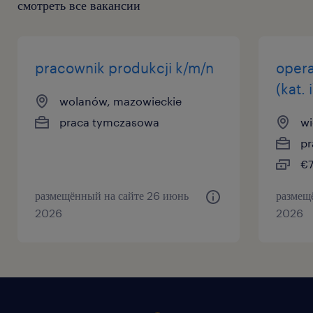
смотреть все вакансии
pracownik produkcji k/m/n
opera
(kat. 
wolanów, mazowieckie
praca tymczasowa
wi
pr
€7
размещённый на сайте 26 июнь
размещ
2026
2026