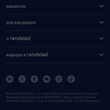
вакансии
поиск работы
для кандидата
бонусы для работников
как мы работаем
наши представительства
о randstad
почему randstad
отправить резюме
наша история
база знаний
работа в amazon
карьера в randstad
институт исследований randstad
блог
работа в Польше
присоединиться к нам
награда randstad award
контакт
наш мир
для медиа
работа в randstad
для поставщиков
отправить резюме
Randstad Polska Sp. z o.o. jest spółką zarejestrowaną w Krajowym
Rejestrze Sądowym pod nr 0000157531. Adres siedziby głównej
Randstad Polska Sp. z o.o. al. Jerozolimskie 134, 02-305 Warszawa.