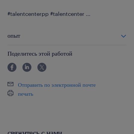
#talentcenterpp #talentcenter
...
опыт
0-6 miesięcy
Поделитесь этой работой
Отправить по электронной почте
печать
свяжитесь с нами.