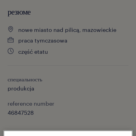
резюме
nowe miasto nad pilicą, mazowieckie
praca tymczasowa
część etatu
специальность
produkcja
reference number
46847528