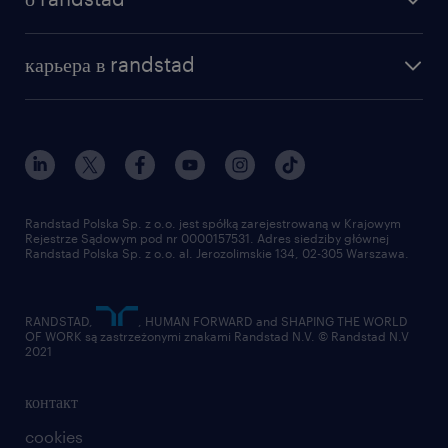
почему randstad
отправить резюме
наша история
база знаний
работа в amazon
карьера в randstad
институт исследований randstad
блог
работа в Польше
присоединиться к нам
награда randstad award
контакт
наш мир
для медиа
работа в randstad
для поставщиков
отправить резюме
Randstad Polska Sp. z o.o. jest spółką zarejestrowaną w Krajowym
Rejestrze Sądowym pod nr 0000157531. Adres siedziby głównej
Randstad Polska Sp. z o.o. al. Jerozolimskie 134, 02-305 Warszawa.
RANDSTAD,
, HUMAN FORWARD and SHAPING THE WORLD
OF WORK są zastrzeżonymi znakami Randstad N.V. © Randstad N.V
2021
контакт
cookies