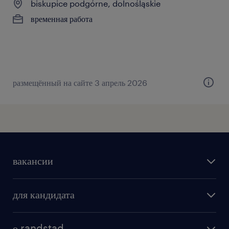
biskupice podgórne, dolnośląskie
временная работа
размещённый на сайте 3 апрель 2026
вакансии
поиск работы
для кандидата
бонусы для работников
как мы работаем
наши представительства
о randstad