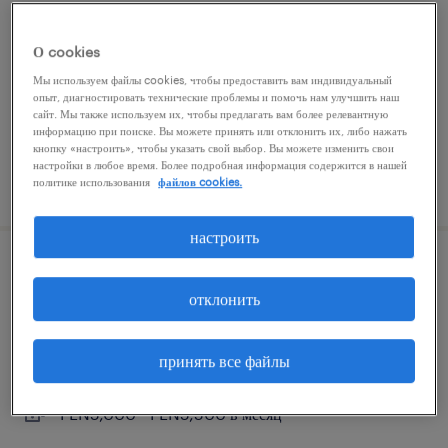
kąty wrocławskie, dolnośląskie
О cookies
временная работа
Мы используем файлы cookies, чтобы предоставить вам индивидуальный
PLN7,711 в месяц
опыт, диагностировать технические проблемы и помочь нам улучшить наш
сайт. Мы также используем их, чтобы предлагать вам более релевантную
информацию при поиске. Вы можете принять или отклонить их, либо нажать
кнопку «настроить», чтобы указать свой выбор. Вы можете изменить свои
настройки в любое время. Более подробная информация содержится в нашей
размещённый на сайте 27 май 2026
политике использования
файлов cookies.
настроить
работник / работница склада (товары
отклонить
premium)
kąty wrocławskie, dolnośląskie
принять все файлы
временная работа
PLN5,000 - PLN5,500 в месяц