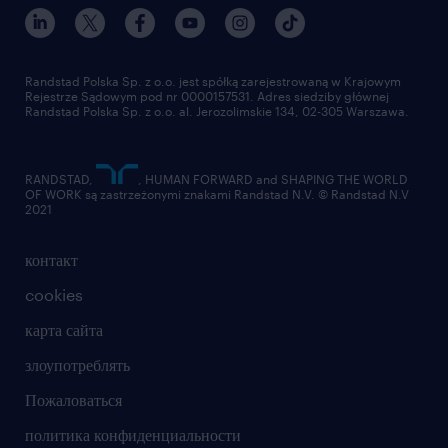
наш мир
для медиа
работа в randstad
для поставщиков
отправить резюме
Randstad Polska Sp. z o.o. jest spółką zarejestrowaną w Krajowym
Rejestrze Sądowym pod nr 0000157531. Adres siedziby głównej
Randstad Polska Sp. z o.o. al. Jerozolimskie 134, 02-305 Warszawa.
RANDSTAD,
, HUMAN FORWARD and SHAPING THE WORLD
OF WORK są zastrzeżonymi znakami Randstad N.V. © Randstad N.V
2021
контакт
cookies
карта сайта
злоупотреблять
Пожаловаться
политика конфиденциальности