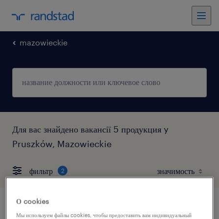
mazowieckie
Для вас знайдено вакансії 5 продукция y
Pruszków, Mazowieckie
фильтр
2
О cookies
оператор udt
Мы используем файлы cookies, чтобы предоставить вам индивидуальный