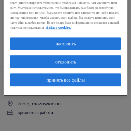
опыт, диагностировать технические проблемы и помочь нам улучшить наш
сайт. Мы также используем их, чтобы предлагать вам более релевантную
wypędy, mazowieckie
информацию при поиске. Вы можете принять или отклонить их, либо нажать
временная работа
кнопку «настроить», чтобы указать свой выбор. Вы можете изменить свои
настройки в любое время. Более подробная информация содержится в нашей
политике использования
файлов cookies.
настроить
размещённый на сайте 30 июль 2026
отклонить
принять все файлы
оператор / операторка упаковочного
оборудования
kanie, mazowieckie
временная работа