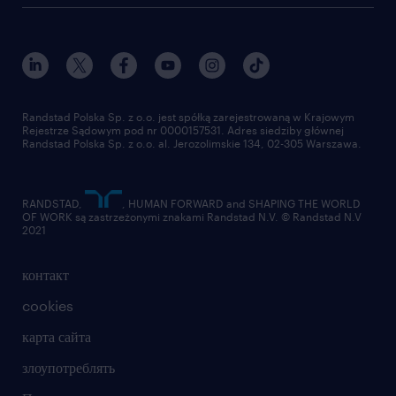
присоединиться к нам
награда randstad award
контакт
наш мир
для медиа
работа в randstad
для поставщиков
отправить резюме
Randstad Polska Sp. z o.o. jest spółką zarejestrowaną w Krajowym
Rejestrze Sądowym pod nr 0000157531. Adres siedziby głównej
Randstad Polska Sp. z o.o. al. Jerozolimskie 134, 02-305 Warszawa.
RANDSTAD,
, HUMAN FORWARD and SHAPING THE WORLD
OF WORK są zastrzeżonymi znakami Randstad N.V. © Randstad N.V
2021
контакт
cookies
карта сайта
злоупотреблять