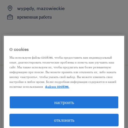
wypędy, mazowieckie
временная работа
О cookies
размещённый на сайте 30 июль 2026
Мы используем файлы cookies, чтобы предоставить вам индивидуальный
опыт, диагностировать технические проблемы и помочь нам улучшить наш
сайт. Мы также используем их, чтобы предлагать вам более релевантную
информацию при поиске. Вы можете принять или отклонить их, либо нажать
кнопку «настроить», чтобы указать свой выбор. Вы можете изменить свои
оператор машин
настройки в любое время. Более подробная информация содержится в нашей
политике использования
файлов cookies.
grodzisk mazowiecki, mazowieckie
временная работа
настроить
отклонить