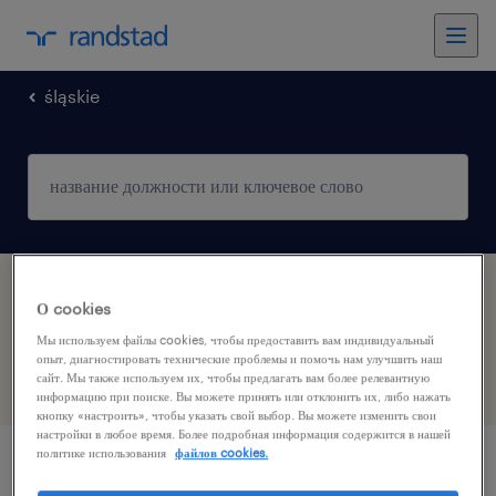
śląskie
Для вас знайдено вакансії 2 продукция y Tychy,
О cookies
Śląskie
Мы используем файлы cookies, чтобы предоставить вам индивидуальный
опыт, диагностировать технические проблемы и помочь нам улучшить наш
сайт. Мы также используем их, чтобы предлагать вам более релевантную
фильтр
2
информацию при поиске. Вы можете принять или отклонить их, либо нажать
кнопку «настроить», чтобы указать свой выбор. Вы можете изменить свои
настройки в любое время. Более подробная информация содержится в нашей
политике использования
файлов cookies.
работник производства автокомпонентов /