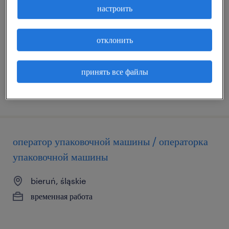
работница производства автокомпонентов
настроить
tychy, śląskie
отклонить
постоянная работа
принять все файлы
размещённый на сайте 16 июль 2026
оператор упаковочной машины / операторка
упаковочной машины
bieruń, śląskie
временная работа