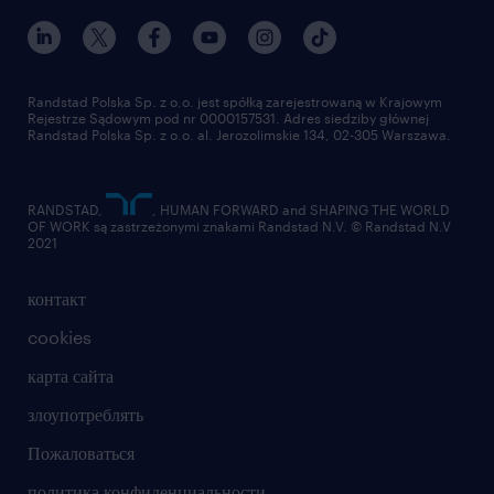
наш мир
для медиа
работа в randstad
для поставщиков
отправить резюме
Randstad Polska Sp. z o.o. jest spółką zarejestrowaną w Krajowym
Rejestrze Sądowym pod nr 0000157531. Adres siedziby głównej
Randstad Polska Sp. z o.o. al. Jerozolimskie 134, 02-305 Warszawa.
RANDSTAD,
, HUMAN FORWARD and SHAPING THE WORLD
OF WORK są zastrzeżonymi znakami Randstad N.V. © Randstad N.V
2021
контакт
cookies
карта сайта
злоупотреблять
Пожаловаться
политика конфиденциальности