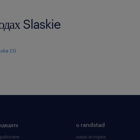
одах Slaskie
ąska
(
3
)
ндидата
о randstad
 работаем
наша история