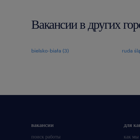
Вакансии в других гор
bielsko-biała
(
3
)
ruda śl
вакансии
для ка
поиск работы
как мы