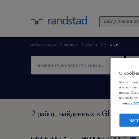
найди ваканси
домашний адрес
вакансии
śląskie
gliwice
О cookie
Мы использу
и помочь на
поиске. Вы м
изменить сво
файлов coo
2 работ, найденных в Gliwice, Ś
наст
специальность
местонаположение
1