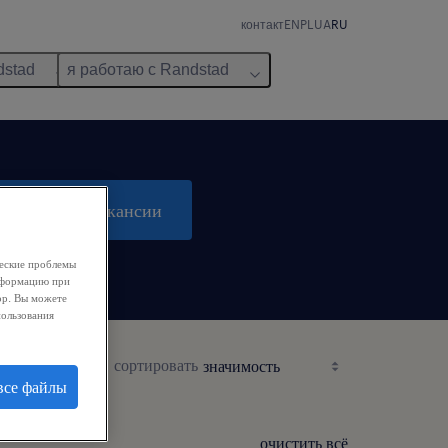
контакт
EN
PL
UA
RU
dstad
я работаю с Randstad
поиск 2 вакансии
ческие проблемы
информацию при
ор. Вы можете
пользования
сортировать
все файлы
очистить всё