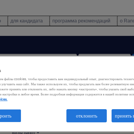
ю
для кандидата
программа рекомендаций
о Ran
s
ем файлы cookies, чтобы предоставить вам индивидуальный опыт, диагностировать техни
удалённая работа
м улучшить наш сайт. Мы также используем их, чтобы предлагать вам более релевантную 
ожете принять или отклонить их, либо нажать кнопку «настроить», чтобы указать свой выб
и настройки в любое время. Более подробная информация содержится в нашей политике ис
kies.
ląskie
роить
отклонить
принять 
виды работ