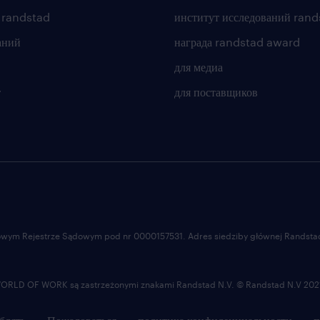
 randstad
институт исследований rand
аний
награда randstad award
для медиа
т
для поставщиков
ajowym Rejestrze Sądowym pod nr 0000157531. Adres siedziby głównej Randstad 
LD OF WORK są zastrzeżonymi znakami Randstad N.V. © Randstad N.V 202