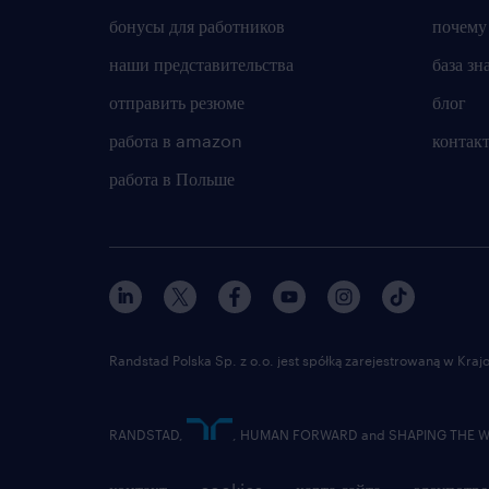
бонусы для работников
почему
наши представительства
база зн
отправить резюме
блог
работа в amazon
контак
работа в Польше
Randstad Polska Sp. z o.o. jest spółką zarejestrowaną w Kr
RANDSTAD,
, HUMAN FORWARD and SHAPING THE WOR