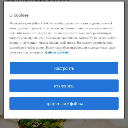
О cookies
Попробуйте удалить некоторые из
Мы используем файлы cookies, чтобы предоставить вам индивидуальный
примененных фильтров.
опыт, диагностировать технические проблемы и помочь нам улучшить наш
сайт. Мы также используем их, чтобы предлагать вам более релевантную
Вы искали работу в определенном месте?
информацию при поиске. Вы можете принять или отклонить их, либо нажать
кнопку «настроить», чтобы указать свой выбор. Вы можете изменить свои
Учтите возможность расширения диапазона
настройки в любое время. Более подробная информация содержится в нашей
вокруг местонахождения.
политике использования
файлов cookies.
Измените название должности или ключевые
настроить
слова и проверьте, правильно ли они
написаны.
отклонить
принять все файлы