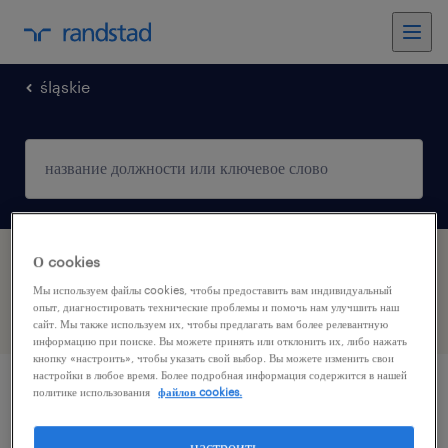
śląskie
О cookies
1 работа, найденная в Katowice, Śląskie
Мы используем файлы cookies, чтобы предоставить вам индивидуальный
опыт, диагностировать технические проблемы и помочь нам улучшить наш
фильтр
1
сайт. Мы также используем их, чтобы предлагать вам более релевантную
информацию при поиске. Вы можете принять или отклонить их, либо нажать
кнопку «настроить», чтобы указать свой выбор. Вы можете изменить свои
настройки в любое время. Более подробная информация содержится в нашей
политике использования
файлов cookies.
работник производства / работница
производства
настроить