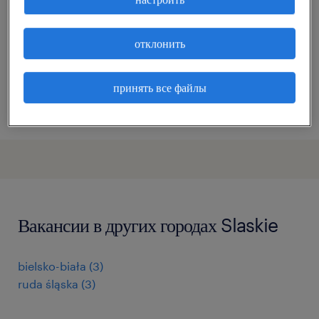
katowice, śląskie
временная работа
отклонить
принять все файлы
размещённый на сайте 20 июль 2026
Вакансии в других городах Slaskie
bielsko-biała
(
3
)
ruda śląska
(
3
)