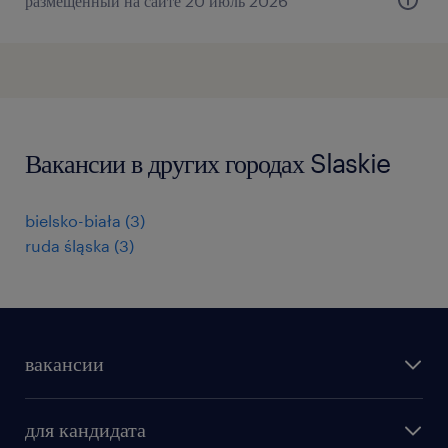
размещённый на сайте 20 июль 2026
Вакансии в других городах Slaskie
bielsko-biała
(
3
)
ruda śląska
(
3
)
вакансии
поиск работы
для кандидата
бонусы для работников