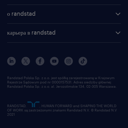
как мы работаем
наши представительства
о randstad
почему randstad
отправить резюме
наша история
база знаний
работа в amazon
карьера в randstad
институт исследований randstad
блог
работа в Польше
присоединиться к нам
награда randstad award
контакт
наш мир
для медиа
работа в randstad
для поставщиков
отправить резюме
Randstad Polska Sp. z o.o. jest spółką zarejestrowaną w Krajowym
Rejestrze Sądowym pod nr 0000157531. Adres siedziby głównej
Randstad Polska Sp. z o.o. al. Jerozolimskie 134, 02-305 Warszawa.
RANDSTAD,
, HUMAN FORWARD and SHAPING THE WORLD
OF WORK są zastrzeżonymi znakami Randstad N.V. © Randstad N.V
2021