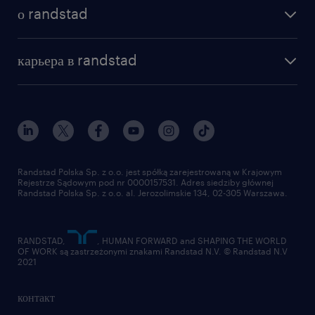
как мы работаем
наши представительства
о randstad
почему randstad
отправить резюме
наша история
база знаний
работа в amazon
карьера в randstad
институт исследований randstad
блог
работа в Польше
присоединиться к нам
награда randstad award
контакт
наш мир
для медиа
работа в randstad
для поставщиков
отправить резюме
Randstad Polska Sp. z o.o. jest spółką zarejestrowaną w Krajowym
Rejestrze Sądowym pod nr 0000157531. Adres siedziby głównej
Randstad Polska Sp. z o.o. al. Jerozolimskie 134, 02-305 Warszawa.
RANDSTAD,
, HUMAN FORWARD and SHAPING THE WORLD
OF WORK są zastrzeżonymi znakami Randstad N.V. © Randstad N.V
2021
контакт