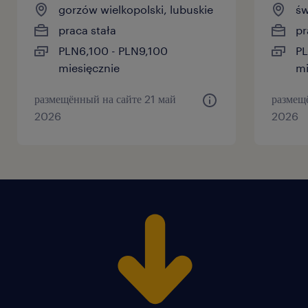
gorzów wielkopolski, lubuskie
św
praca stała
pr
PLN6,100 - PLN9,100
PL
miesięcznie
mi
размещённый на сайте 21 май
размещ
2026
2026