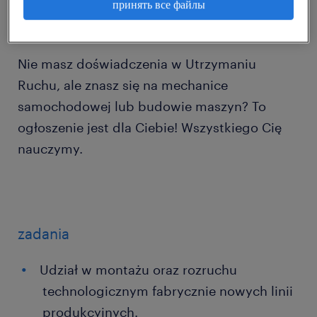
принять все файлы
Nie masz doświadczenia w Utrzymaniu
Ruchu, ale znasz się na mechanice
samochodowej lub budowie maszyn? To
ogłoszenie jest dla Ciebie! Wszystkiego Cię
nauczymy.
zadania
Udział w montażu oraz rozruchu
technologicznym fabrycznie nowych linii
produkcyjnych.