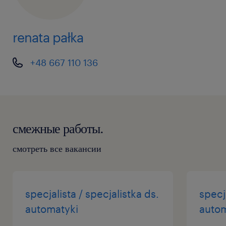
renata pałka
+48 667 110 136
смежные работы.
смотреть все вакансии
specjalista / specjalistka ds.
specja
automatyki
autom